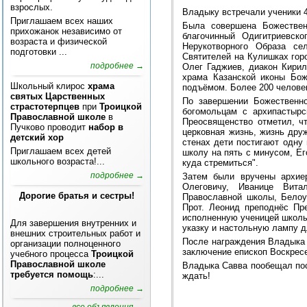
взрослых.
Владыку встречали ученики 4
Приглашаем всех наших
Была совершена Божествен
прихожанок независимо от
благочинный Одигитриевско
возраста и физической
Нерукотворного Образа с
подготовки ...
Святителей на Кулишках гор
подробнее →
Олег Гаджиев, диакон Кири
храма Казанской иконы Бо
Школьный клирос
храма
подъёмом. Более 200 человек
святых Царственных
По завершении Божественно
страстотерпцев
при
Троицкой
богомольцам с архипастырс
Православной школе
в
Преосвященство отметил, ч
Пучково проводит
набор в
церковная жизнь, жизнь дру
детский хор
стенах дети постигают одну
Приглашаем всех детей
школу на пять с минусом, Ег
школьного возраста!...
куда стремиться".
подробнее →
Затем были вручены архие
Олеговичу, Иванице Вита
Дорогие братья и сестры!
Православной школы, Белоу
Прот. Леонид преподнёс Пр
исполненную ученицей школ
Для завершения внутренних и
указку и настольную лампу д
внешних строительных работ и
После награждения Владыка 
организации полноценного
заключение епископ Воскрес
учебного процесса
Троицкой
Православной школе
Владыка Савва пообещал посе
требуется помощь
:...
ждать!
подробнее →