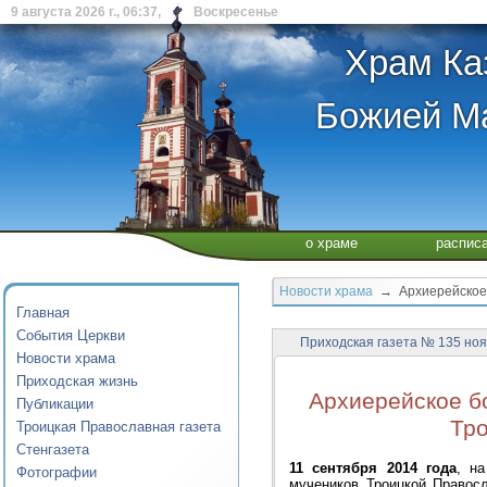
9 августа 2026 г., 06:37, Воскресенье
Храм Ка
Божией Ма
о храме
распис
Новости храма
→ Архиерейское б
Главная
События Церкви
Приходская газета № 135 ноя
Новости храма
Приходская жизнь
Архиерейское б
Публикации
Тр
Троицкая Православная газета
Стенгазета
11 сентября 2014 года
, н
Фотографии
мучеников Троицкой Правос