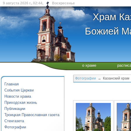
9 августа 2026 г., 02:44, Воскресенье
Храм Ка
Божией Ма
о храме
распис
Фотографии
→ Казанский храм
Главная
События Церкви
Новости храма
Приходская жизнь
Публикации
Троицкая Православная газета
Стенгазета
Фотографии