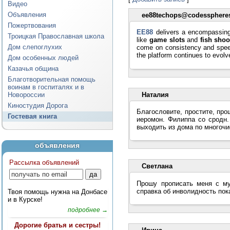
Видео
Объявления
ee88techops@codesspher
Пожертвования
EE88
delivers a encompassin
Троицкая Православная школа
like
game slots
and
fish shoo
Дом слепоглухих
come on consistency and spee
the platform continues to evol
Дом особенных людей
Казачья община
Благотворительная помощь
воинам в госпиталях и в
Наталия
Новороссии
Киностудия Дорога
Благословите, простите, про
Гостевая книга
иеромон. Филиппа со сродн.
выходить из дома по многоч
объявления
Рассылка объявлений
Светлана
Прошу прописать меня с му
справка об инволидность пок
Твоя помощь нужна на Донбасе
и в Курске!
подробнее →
Дорогие братья и сестры!