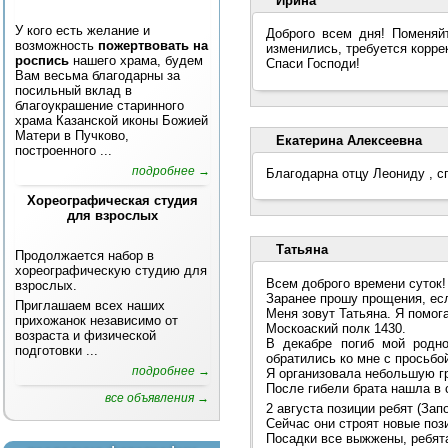
Ирина
У кого есть желание и
Доброго всем дня! Поменяй
возможность
пожертвовать на
изменились, требуется корр
роспись
нашего храма, будем
Спаси Господи!
Вам весьма благодарны за
посильный вклад в
благоукрашение старинного
храма Казанской иконы Божией
Матери в Пучково,
Екатерина Алексеевна
построенного ...
подробнее →
Благодарна отцу Леониду , с
Хореографическая студия
для взрослых
Татьяна
Продолжается набор в
хореографическую студию для
Всем доброго времени суток!
взрослых.
Заранее прошу прощения, есл
Приглашаем всех наших
Меня зовут Татьяна. Я помо
прихожанок независимо от
Москоаский полк 1430.
возраста и физической
В декабре погиб мой родн
подготовки ...
обратились ко мне с просьбо
подробнее →
Я организовала небольшую г
После гибели брата нашла в 
все объявления →
2 августа позиции ребят (Зап
Сейчас они строят новые поз
Посадки все выжжены, ребята