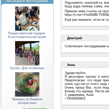
последние фотографии
Подскажите, пожалуйста, мож
Буду рада любому совеу, лю
Пришлю ниже ссылку на групп
https://t.me/+FhxB40M-TOM
Ещё раз извините, если не т
Рождественский подарок.
Благотворительная акция
Димiтрий
Соболезную пострадавшим н
Анна
Грузия. Дом особенных
Здравствуйте,
Я регулярно нахожу в конт
Предполагаю, что люди прин
очень грустно от этого, вед
Очень прошу Вас, если люди
возьму эту одежду. После на
С уважением, Анна
+79165054822
Ярмарка на Вербное
воскресенье