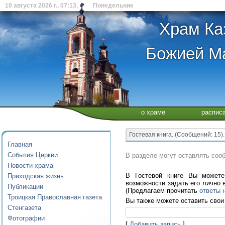
10 августа 2026 г., 07:13, Понедельник
Храм Ка
Божией Ма
о храме
распис
Гостевая книга. (Cообщений: 15).
Главная
События Церкви
В разделе могут оставлять со
Новости храма
В Гостевой книге Вы може
Приходская жизнь
возможности зад
ать его л
ично 
Публикации
(Предлагаем прочитать
ответы 
Троицкая Православная газета
Вы также можете оставить свои
Стенгазета
Фотографии
[
Добавить запись
]