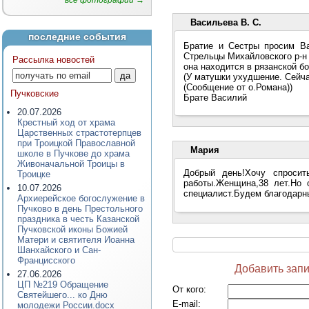
все фотографии →
Васильева В. С.
последние события
Братие и Сестры просим Ва
Стрельцы Михайловского р-н 
Рассылка новостей
она находится в рязанской б
(У матушки ухудшение. Сейч
(Сообщение от о.Романа))
Пучковские
Брате Василий
20.07.2026
Крестный ход от храма
Царственных страстотерпцев
при Троицкой Православной
Мария
школе в Пучкове до храма
Живоначальной Троицы в
Добрый день!Хочу спроси
Троицке
работы.Женщина,38 лет.Но 
10.07.2026
специалист.Будем благодарны
Архиерейское богослужение в
Пучково в день Престольного
праздника в честь Казанской
Пучковской иконы Божией
Матери и святителя Иоанна
Шанхайского и Сан-
Францисского
Добавить запи
27.06.2026
ЦП №219 Обращение
От кого
:
Святейшего... ко Дню
E-mail
:
молодежи России.docx