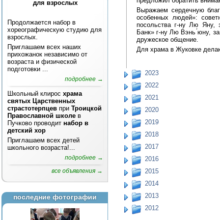
предложил обратить вниман
для взрослых
Выражаем сердечную благ
особенных людей»: совет
Продолжается набор в
посольства г-ну Лю Яну,
хореографическую студию для
Банк» г-ну Лю Вэнь ́юну, 
взрослых.
дружеское общение.
Приглашаем всех наших
Для храма в Жуковке делаю
прихожанок независимо от
возраста и физической
подготовки ...
2023
подробнее →
2022
Школьный клирос
храма
2021
святых Царственных
страстотерпцев
при
Троицкой
2020
Православной школе
в
2019
Пучково проводит
набор в
детский хор
2018
Приглашаем всех детей
2017
школьного возраста!...
подробнее →
2016
все объявления →
2015
2014
2013
последние фотографии
2012