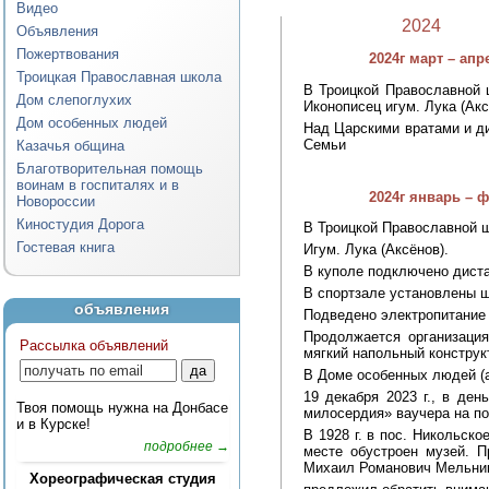
Видео
2024
Объявления
Пожертвования
2024г март – апр
Троицкая Православная школа
В Троицкой Православной ш
Дом слепоглухих
Иконописец игум. Лука (Акс
Дом особенных людей
Над Царскими вратами и д
Семьи
Казачья община
Благотворительная помощь
воинам в госпиталях и в
2024г январь – 
Новороссии
Киностудия Дорога
В Троицкой Православной ш
Гостевая книга
Игум. Лука (Аксёнов).
В куполе подключено диста
В спортзале установлены 
объявления
Подведено электропитание
Продолжается организаци
Рассылка объявлений
мягкий напольный конструкт
В Доме особенных людей (а
19 декабря 2023 г., в де
Твоя помощь нужна на Донбасе
милосердия» ваучера на по
и в Курске!
В 1928 г. в пос. Никольск
подробнее →
месте обустроен музей. 
Михаил Романович Мельни
Хореографическая студия