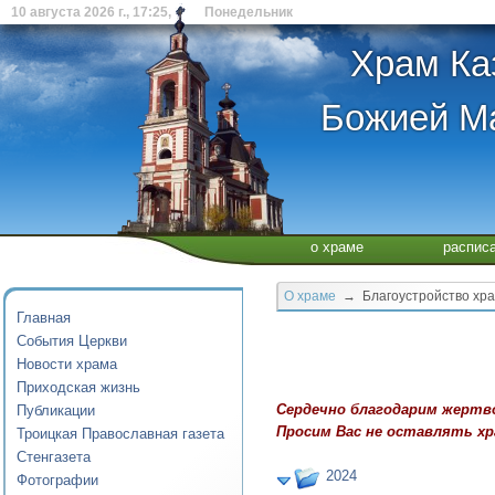
10 августа 2026 г., 17:25, Понедельник
Храм Ка
Божией Ма
о храме
распис
О храме
→ Благоустройство хр
Главная
События Церкви
Новости храма
Приходская жизнь
Сердечно благодарим жертв
Публикации
Просим Вас не оставлять хр
Троицкая Православная газета
Стенгазета
2024
Фотографии