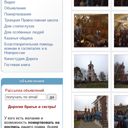
Видео
Объявления
Пожертвования
Троицкая Православная школа
Дом слепоглухих
Дом особенных людей
Казачья община
Благотворительная помощь
воинам в госпиталях и в
Новороссии
Киностудия Дорога
Гостевая книга
объявления
Рассылка объявлений
Дорогие братья и сестры!
У кого есть желание и
возможность
пожертвовать на
роспись
нашего храма, будем