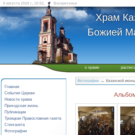
9 августа 2026 г., 10:52, Воскресенье
Храм Ка
Божией Ма
о храме
распис
Фотографии
→ Казанской иконы
Главная
События Церкви
Альбом
Новости храма
Приходская жизнь
Публикации
Троицкая Православная газета
Стенгазета
Фотографии