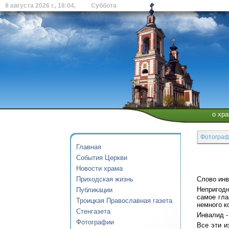
8 августа 2026 г., 18:04, Суббота
о хр
Фотогра
Главная
События Церкви
Новости храма
Приходская жизнь
Слово инв
Непригодн
Публикации
самое гла
Троицкая Православная газета
немного к
Стенгазета
Инвалид -
Фотографии
Все эти и