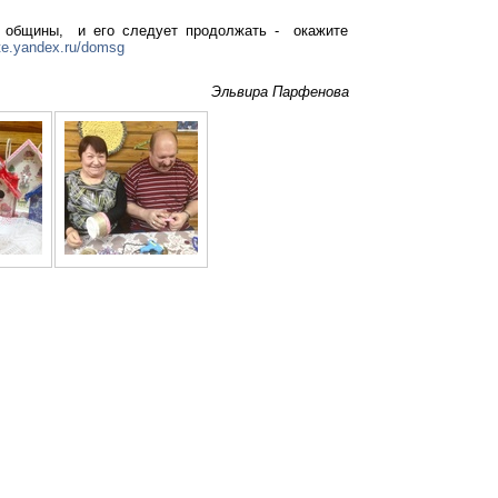
й общины, и его следует продолжать - окажите
te.yandex.ru/domsg
Эльвира Парфенова