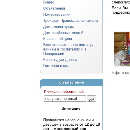
Видео
слепоглух
Если Вы 
Объявления
поддержку
Пожертвования
Троицкая Православная школа
Дом слепоглухих
Дом особенных людей
Казачья община
Благотворительная помощь
воинам в госпиталях и в
Новороссии
Киностудия Дорога
Гостевая книга
5 фото на
объявления
Рассылка объявлений
Внимание!
Проводится набор юношей и
девушек в возрасте
от 12 до 18
лет
в
молодежный хор