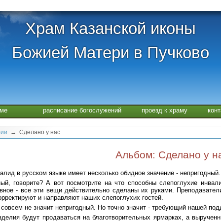
Храм Казанской иконы
Божией Матери в Пучково
аме
расписание богослужений
проезд к храму
кон
фии
→ Сделано у нас
Альбом: Сделано у н
алид в русском языке имеет несколько обидное значение - непригодный.
ый, говорите? А вот посмотрите на что способны слепоглухие инвал
вное - все эти вещи действительно сделаны их руками. Преподавател
орректируют и направляют наших слепоглухих гостей.
 совсем не значит непригодный. Но точно значит - требующий нашей под
зделия будут продаваться на благотворительных ярмарках, а выручен