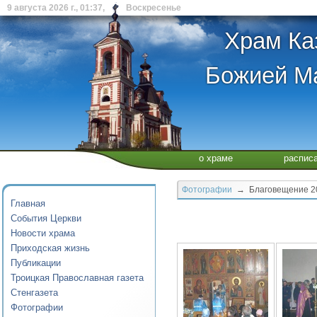
9 августа 2026 г., 01:37, Воскресенье
Храм Ка
Божией Ма
о храме
распис
Фотографии
→ Благовещение 2
Главная
События Церкви
Новости храма
Приходская жизнь
Публикации
Троицкая Православная газета
Стенгазета
Фотографии