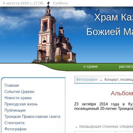
8 августа 2026 г., 17:36, Суббота
Храм Ка
Божией Ма
о храме
распис
Фотографии
→ Концерт, посвящ
Главная
События Церкви
Альбом
Новости храма
Приходская жизнь
23 октября 2014 года в Кул
посвященный 20-летию Троицко
Публикации
Троицкая Православная газета
Стенгазета
← предыдущая страница
следую
Фотографии