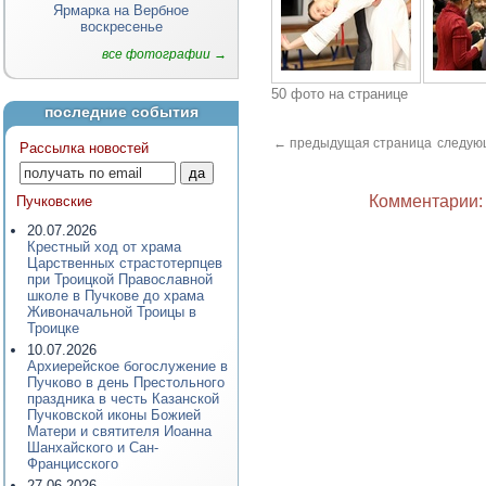
Ярмарка на Вербное
воскресенье
все фотографии →
50 фото на странице
последние события
← предыдущая страница
следую
Рассылка новостей
Комментарии: 
Пучковские
20.07.2026
Крестный ход от храма
Царственных страстотерпцев
при Троицкой Православной
школе в Пучкове до храма
Живоначальной Троицы в
Троицке
10.07.2026
Архиерейское богослужение в
Пучково в день Престольного
праздника в честь Казанской
Пучковской иконы Божией
Матери и святителя Иоанна
Шанхайского и Сан-
Францисского
27.06.2026