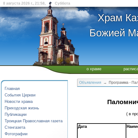
8 августа 2026 г., 21:58, Суббота
Храм Ка
Божией Ма
о храме
распис
Объявления
→ Программа - Пало
Главная
События Церкви
Паломнич
Новости храма
Приходская жизнь
( в п
Публикации
Троицкая Православная газета
Дата
Наим
Стенгазета
Фотографии