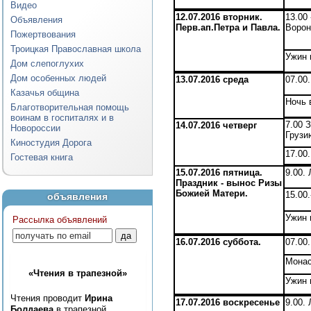
Видео
12.07.2016 вторник.
13.00
Объявления
Перв.ап.Петра и Павла.
Ворон
Пожертвования
Троицкая Православная школа
Ужин 
Дом слепоглухих
Дом особенных людей
13.07.2016 среда
07.00
Казачья община
Ночь 
Благотворительная помощь
воинам в госпиталях и в
7.00 
14.07.2016 четверг
Новороссии
Грузи
Киностудия Дорога
17.00
Гостевая книга
15.07.2016 пятница.
9.00.
Праздник - вынос Ризы
Божией Матери.
15.00
объявления
Ужин 
Рассылка объявлений
16.07.2016 суббота.
07.00
Монас
«Чтения в трапезной»
Ужин 
Чтения проводит
Ирина
17.07.2016 воскресенье
9.00.
Болдаева
в трапезной