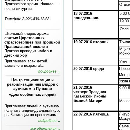
Пучковского храма. Начало —
Отдых
после литургии.
18.07.2016
5.00 
понедельник.
Телефон: 8-926-439-12-68.
19.00
Ужин 
Школьный клирос
храма
святых Царственных
19.07.2016 вторник
Тбили
страстотерпцев
при
Троицкой
Православной школе
в
Мцхет
Пучково проводит
набор в
Мон-р
детский хор
Приглашаем всех детей
Ужин 
школьного возраста!...
20.07.2016 среда
Перее
подробнее →
Мон-р
Центр социализации и
Ужин 
реабилитации инвалидов с
21.07.2016
9.00 
аутизмом в Пучково
четверг.Праздник
«Дом особенных людей»
Казанской Иконы
Божией Матери.
Монас
Приглашает людей с аутизмом
получить индивидуальный курс
22.07.2016 пятница.
Литур
реабилитации по программам...
Мажут
подробнее →
Самеб
все объявления →