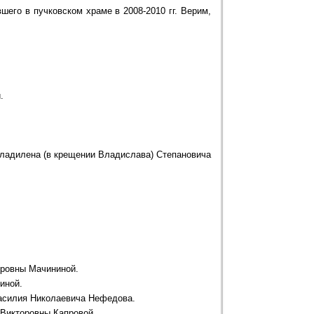
вшего в пучковском храме в 2008-2010 гг. Верим,
.
.
ладилена (в крещении Владислава) Степановича
дровны Мачининой.
иной.
Василия Николаевича Нефедова.
 Викторовны Капровой.