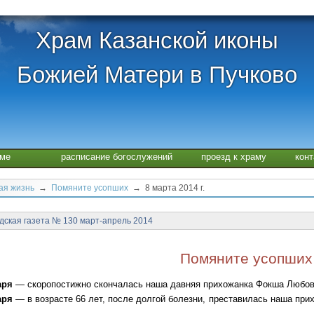
Храм Казанской иконы
Божией Матери в Пучково
аме
расписание богослужений
проезд к храму
кон
ая жизнь
→
Помяните усопших
→ 8 марта 2014 г.
дская газета № 130 март-апрель 2014
Помяните усопших
аря
— скоропостижно скончалась наша давняя прихожанка Фокша Любо
аря
— в возрасте 66 лет, после долгой болезни, преставилась наша при