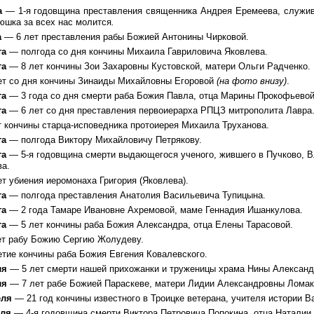
а
— 1-я годовщина преставления священника Андрея Еремеева
, служи
юшка за всех нас молится
.
а
— 6 лет преставления рабы Божией Антонины Чирковой.
та
— полгода со дня кончины Михаила Гавриловича Яковлева.
та
— 8 лет кончины Зои Захаровны Кустовской, матери Ольги Радченко.
ет со дня кончины Зинаиды Михайловны Егоровой
(на фото внизу)
.
та
— 3 года со дня смерти раба Божия Павла, отца Марины Прокофьевой
та
— 6 лет со дня преставления первоиерарха РПЦЗ митрополита Лавра
т кончины старца-исповедника протоиерея Михаила Труханова.
та
— полгода Виктору Михайловичу Петрякову.
та
— 5-я годовщина смерти выдающегося ученого, жившего в Пучково, В
ва.
ет убиения иеромонаха Григория (Яковлева).
та
— полгода преставления Анатолия Васильевича Тупицына.
та
— 2 года Тамаре Ивановне Ахремовой, маме Геннадия Ишанкулова.
та
— 5 лет кончины раба Божия Александра, отца Елены Тарасовой.
ет рабу Божию Сергию Жолудеву.
етие кончины раба Божия Евгения Ковалевского.
ля
— 5 лет смерти нашей прихожанки и труженицы храма Нины Алексан
ля
— 7 лет рабе Божией Параскеве, матери Лидии Александровны Ломак
еля
— 21 год кончины известного в Троицке ветерана, учителя истории 
еля
— 4-я годовщина смерти Виктора Петровича Попокина, отца Наталии