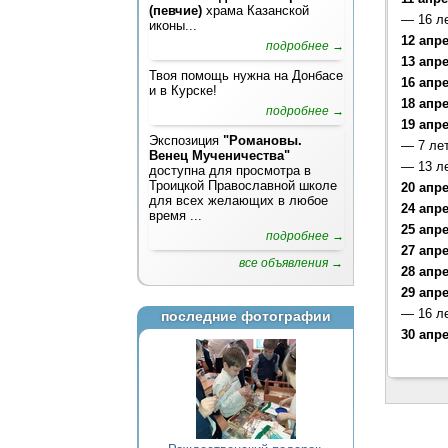
(певчие)
храма Казанской
—
16 л
иконы...
12 апр
подробнее →
13 апр
Твоя помощь нужна на Донбасе
16 апр
и в Курске!
18 апр
подробнее →
19 апр
Экспозиция
"Романовы.
—
7 ле
Венец Мученичества"
—
13 л
доступна для просмотра в
Троицкой Православной школе
20 апр
для всех желающих в любое
24 апр
время ...
25 апр
подробнее →
27 апр
все объявления →
28 апр
29 апр
—
16 л
последние фотографии
30 апр