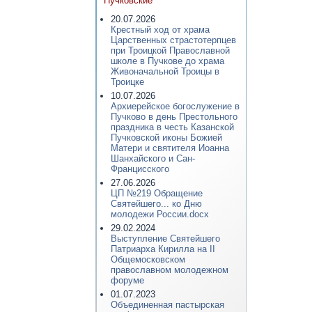
Пучковские
20.07.2026
Крестный ход от храма
Царственных страстотерпцев
при Троицкой Православной
школе в Пучкове до храма
Живоначальной Троицы в
Троицке
10.07.2026
Архиерейское богослужение в
Пучково в день Престольного
праздника в честь Казанской
Пучковской иконы Божией
Матери и святителя Иоанна
Шанхайского и Сан-
Францисского
27.06.2026
ЦП №219 Обращение
Святейшего... ко Дню
молодежи России.docx
29.02.2024
Выступление Святейшего
Патриарха Кирилла на II
Общемосковском
православном молодежном
форуме
01.07.2023
Объединенная пастырская