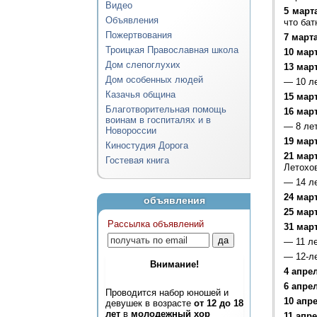
Видео
5 март
Объявления
что бат
Пожертвования
7 март
Троицкая Православная школа
10 мар
Дом слепоглухих
13 мар
Дом особенных людей
—
10 л
Казачья община
15 мар
Благотворительная помощь
16 мар
воинам в госпиталях и в
—
8 ле
Новороссии
19 мар
Киностудия Дорога
21 мар
Гостевая книга
Летохо
—
14 л
24 мар
объявления
25 мар
Рассылка объявлений
31 мар
—
11 л
—
12-л
Внимание!
4 апре
6 апре
Проводится набор юношей и
10 апр
девушек в возрасте
от 12 до 18
лет
в
молодежный хор
11 апр