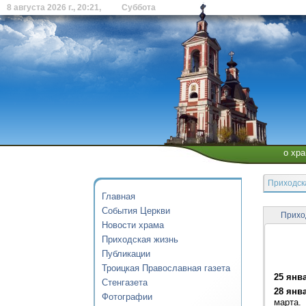
8 августа 2026 г., 20:21, Суббота
о хр
Приходск
Главная
События Церкви
Прихо
Новости храма
Приходская жизнь
Публикации
Троицкая Православная газета
25 янв
Стенгазета
28 янв
Фотографии
марта.