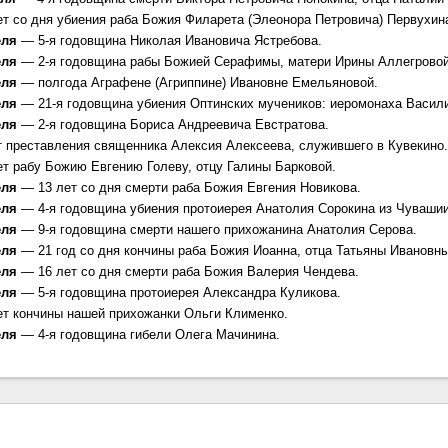
ет со дня убиения раба Божия Филарета (Элеонора Петровича) Первухин
еля
— 5-я годовщина Николая Ивановича Ястребова.
еля
— 2-я годовщина рабы Божией Серафимы, матери Ирины Аллегровой
еля
— полгода Аграфене (Агриппине) Ивановне Емельяновой.
еля
— 21-я годовщина убиения Оптинских мучеников: иеромонаха Васили
еля
— 2-я годовщина Бориса Андреевича Евстратова.
т преставления священника Алексия Алексеева, служившего в Кувекино.
ет рабу Божию Евгению Голеву, отцу Галины Барковой.
еля
— 13 лет со дня смерти раба Божия Евгения Новикова.
еля
— 4-я годовщина убиения протоиерея Анатолия Сорокина из Чувашии
еля
— 9-я годовщина смерти нашего прихожанина Анатолия Серова.
еля
— 21 год со дня кончины раба Божия Иоанна, отца Татьяны Ивановн
еля
— 16 лет со дня смерти раба Божия Валерия Чендева.
еля
— 5-я годовщина протоиерея Александра Куликова.
ет кончины нашей прихожанки Ольги Клименко.
еля
— 4-я годовщина гибели Олега Мачинина.