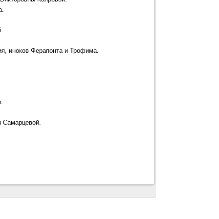
а.
.
я, иноков Ферапонта и Трофима.
.
ы Самарцевой.