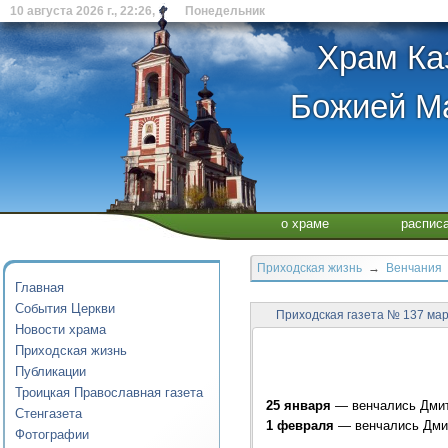
10 августа 2026 г., 22:26, Понедельник
Храм Ка
Божией Ма
о храме
распис
Приходская жизнь
→
Венчания
Главная
События Церкви
Приходская газета № 137 ма
Новости храма
Приходская жизнь
Публикации
Троицкая Православная газета
25 января
— венчались Дмит
Стенгазета
1 февраля
— венчались Дмит
Фотографии