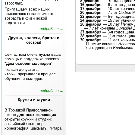
8 декабря
— 1-я годовщина
взрослых.
16 декабря
— 6 лет со дня 
17 декабря
— 10 лет кончин
Приглашаем всех наших
20 декабря
— 7 лет
Софье
М
прихожанок независимо от
22 декабря
— 6-я годовщина
возраста и физической
24 декабря
— 15 лет убиени
подготовки ...
26 декабря
— 10 лет
Петру
—
7 лет кончины
Зинаиды
Д
подробнее →
27 декабр
я — 3-я годовщина
28 декабря
— 11-я годовщин
Друзья, коллеги, братья и
30 декабря
— 11 лет кончин
сестры!
—
11-летие кончины
Алевти
—
7-я годовщина
Владимира
Сейчас нам очень нужна ваша
помощь и поддержка проекта
"
Дом особенных людей
".
Нельзя допустить,
чтобы прерывался процесс
обучения инвалидов...
подробнее →
Кружки и студии
В Троицкой Православной
школе
для всех желающих
открыты кружки и студии:
английский язык, хор,
хореография, шахматы, гитара,
...