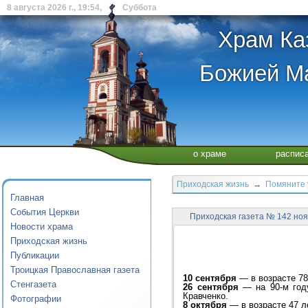
8 августа 2026 г., 19:54, Суббота
Храм Ка
Божией Ма
о храме
распис
Приходская жизнь
→
Помяните 
Главная
События Церкви
Приходская газета № 142 ноя
Новости храма
Приходская жизнь
Публикации
Троицкая Православная газета
10 сентября
— в возрасте 7
Стенгазета
26 сентября
— на 90-м год
Кравченко.
Фотографии
8 октября
— в возрасте 47 л