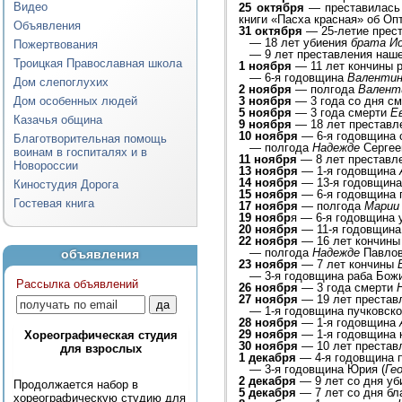
Видео
25 октября
— преставилась 
книги «Пасха красная» об Оп
Объявления
31 октября
— 25-летие прес
—
18 лет убиения
брата И
Пожертвования
—
9 лет преставления наш
Троицкая Православная школа
1 ноября
— 11 лет кончины 
—
6-я годовщина
Валенти
Дом слепоглухих
2 ноября
— полгода
Валент
Дом особенных людей
3 ноября
— 3 года со дня с
5 ноября
— 3 года смерти
Е
Казачья община
9 ноября
— 18 лет преставл
10 ноября
— 6-я годовщина
Благотворительная помощь
—
полгода
Надежде
Сергее
воинам в госпиталях и в
11 ноября
— 8 лет преставл
Новороссии
13 ноября
— 1-я годовщина
14 ноября
— 13-я годовщин
Киностудия Дорога
15 ноября
— 6-я годовщина 
Гостевая книга
17 ноября
— полгода
Марии
19 ноябр
я — 6-я годовщина
20 ноября
— 11-я годовщина
22 ноября
— 16 лет кончины
—
полгода
Надежде
Павлов
объявления
23 ноября
— 7 лет кончины
—
3-я годовщина раба Бож
Рассылка объявлений
26 ноября
— 3 года смерти
27 ноября
— 19 лет преста
—
1-я годовщина пучковск
28 ноября
— 1-я годовщина
29 ноября
— 1-я годовщина
Хореографическая студия
30 ноября
— 10 лет престав
для взрослых
1 декабря
— 4-я годовщина 
—
3-я годовщина Юрия (
Ге
2 декабря
— 9 лет со дня у
Продолжается набор в
5 декабря
— 7 лет со дня б
хореографическую студию для