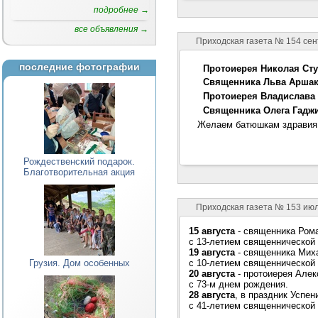
подробнее →
все объявления →
Приходская газета № 154 сен
последние фотографии
Протоиерея Николая Сту
Священника
Льва Аршак
Протоиерея Владислава
Священника Олега Гадж
Желаем батюшкам здравия
Рождественский подарок.
Благотворительная акция
Приходская газета № 153 июл
15 августа
- священника Рома
с 13-летием священнической 
19 августа
- священника Миха
Грузия. Дом особенных
с 10-летием священнической 
20 августа
- протоиерея Алек
с 73-м днем рождения.
28 августа
, в праздник Успе
с 41-летием священнической 