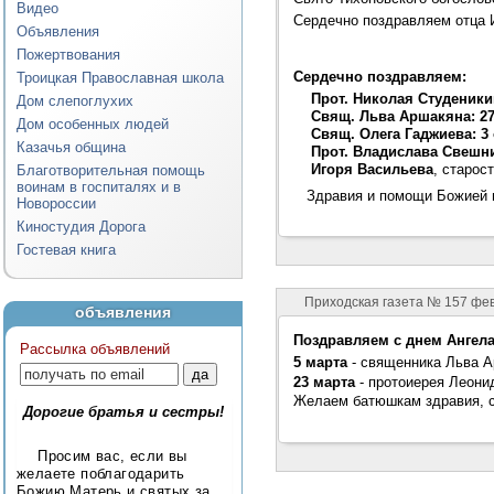
Видео
Сердечно поздравляем отца И
Объявления
Пожертвования
Сердечно поздравляем:
Троицкая Православная школа
Прот. Николая Студеники
Дом слепоглухих
Свящ.
Льва Аршакяна: 2
Дом особенных людей
Свящ. Олега Гаджиева: 3
Казачья община
Прот. Владислава Свешн
Игоря Васильева
, старос
Благотворительная помощь
воинам в госпиталях и в
Здравия и помощи Божией
Новороссии
Киностудия Дорога
Гостевая книга
Приходская газета № 157 фе
объявления
Поздравляем с днем Ангел
Рассылка объявлений
5 марта
- священника Льва А
23
марта
-
протоиерея Леони
Желаем батюшкам здравия, 
Дорогие братья и сестры!
Просим вас, если вы
желаете поблагодарить
Божию Матерь и святых за