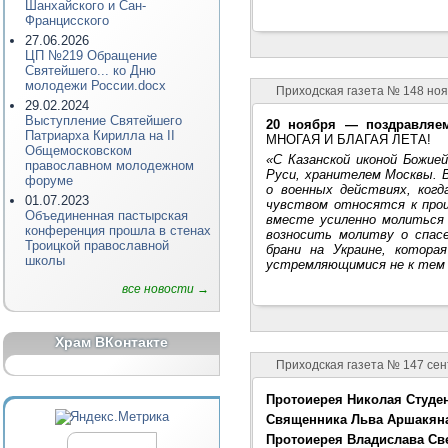
Шанхайского и Сан-
Францисского
27.06.2026
ЦП №219 Обращение
Святейшего... ко Дню
молодежи России.docx
Приходская газета № 148 ноя
29.02.2024
Выступление Святейшего
20 ноября — поздравляем
Патриарха Кирилла на II
МНОГАЯ И БЛАГАЯ ЛЕТА!
Общемосковском
«С Казанской иконой Божи
православном молодежном
Руси, хранителем Москвы. В
форуме
о военных действиях, когд
01.07.2023
чувством относятся к про
Объединенная пастырская
вместе усиленно молиться 
конференция прошла в стенах
возносить молитву о спасе
Троицкой православной
брани на Украине, котора
школы
устремляющимися не к тем 
все новости →
Храм ВКонтакте
Приходская газета № 147 сен
Протоиерея Николая Студен
Священника Льва Аршакяна
Протоиерея Владислава Св