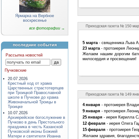
Ярмарка на Вербное
воскресенье
Приходская газета № 150 ма
все фотографии →
5 марта
- священника Льва А
последние события
23
марта
-
протоиерея Леони
Желаем нашим дорогим батю
Рассылка новостей
милосердия и просвещения!
Пучковские
20.07.2026
Крестный ход от храма
Царственных страстотерпцев
при Троицкой Православной
Приходская газета № 149 ян
школе в Пучкове до храма
Живоначальной Троицы в
4 января
- протоиерея Влад
Троицке
9 января
- протоиерея Леони
10.07.2026
25 января
- иерея Кирилла С
Архиерейское богослужение в
Пучково в день Престольного
12 февраля
- иерея Олега Га
праздника в честь Казанской
15 февраля
- протоиерея Гео
Пучковской иконы Божией
Желаем здравия, благоденст
Матери и святителя Иоанна