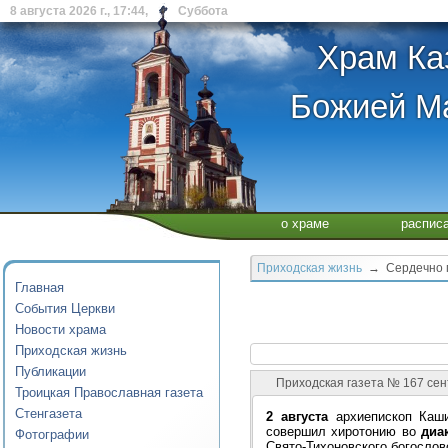
8 августа 2026 г., 17:44, Суббота
Храм Ка
Божией Ма
о храме
распис
Приходская жизнь
→ Сердечно п
Главная
События Церкви
Новости храма
Приходская жизнь
Публикации
Приходская газета № 167 сен
Троицкая Православная газета
Стенгазета
2 августа
архиепископ Каши
совершил хиротонию во
диа
Фотографии
Свято-Тихоновского богослов