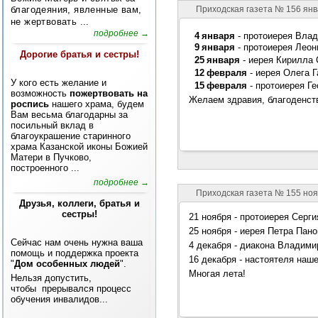
Приходская газета № 156 ян
благодеяния, явленные вам,
не жертвовать ...
подробнее →
4 января
- протоиерея Влад
9 января
- протоиерея Леон
Дорогие братья и сестры!
25 января
- иерея Кирилла 
12 февраля
- иерея Олега Г
У кого есть желание и
15 февраля
- протоиерея Ге
возможность
пожертвовать на
Желаем здравия, благоденст
роспись
нашего храма, будем
Вам весьма благодарны за
посильный вклад в
благоукрашение старинного
храма Казанской иконы Божией
Матери в Пучково,
построенного ...
подробнее →
Приходская газета № 155 ноя
Друзья, коллеги, братья и
сестры!
21 ноября - протоиерея Серг
25 ноября - иерея Петра Пано
Сейчас нам очень нужна ваша
4 декабря - диакона Владимир
помощь и поддержка проекта
16 декабря - настоятеля наш
"
Дом особенных людей
".
Многая лета!
Нельзя допустить,
чтобы прерывался процесс
обучения инвалидов...