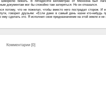
 Шморелю бежать. В пятидесяти километрах от Мюнхена был лагер
ым документам мог бы спокойно там затеряться. Но он отказался.
лся потому, что не пожелал, чтобы вместо него пострадал сторож. И 
 пути, говорил друзьям: «Если даже в самый день казни кто-нибудь 
 ему сделать это. Я исполнил свое предназначение на этой земле и не 
Комментарии [0]