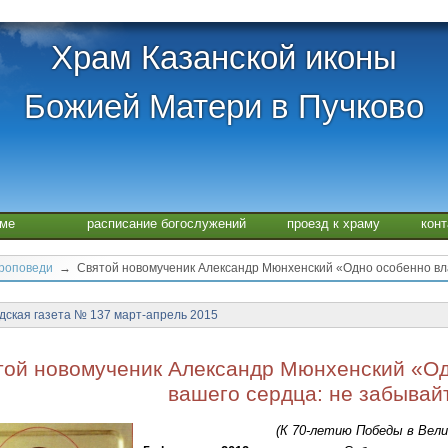
Храм Казанской иконы
Божией Матери в Пучково
аме
расписание богослужений
проезд к храму
кон
проповеди
→ Святой новомученик Александр Мюнхенский «Одно особенно влаг
дская газета № 137 март-апрель 2015
той новомученик Александр Мюнхенский «Од
вашего сердца: не забывай
(К 70-летию Победы в Вел