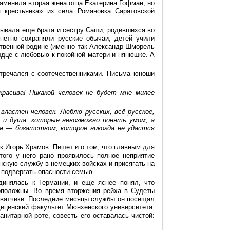
заменила вторая жена отца Екатерина Гофман, но
 крестьянка» из села Романовка Саратовской
тывала еще брата и сестру Саши, родившихся во
петно сохраняли русские обычаи, детей учили
нственной родине (именно так Александр Шморель
рдце с любовью к покойной матери и нянюшке. А
тречался с соотечественниками. Письма юноши
расива! Никакой человек не будет мне милее
властен человек. Люблю русских, всё русское,
е и душа, которые невозможно понять умом, а
м — богатством, которое никогда не удастся
к Игорь Храмов. Пишет и о том, что главным для
того у него рано проявилось полное неприятие
нскую службу в немецких войсках и присягать на
 подвергать опасности семью.
инялась к Германии, и еще яснее понял, что
положны. Во время вторжения рейха в Судеты
ахватчики. Последние месяцы службы он посещал
дицинский факультет Мюнхенского университета.
анитарной роте, совесть его оставалась чистой: