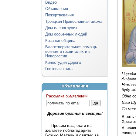
Видео
Объявления
Пожертвования
Троицкая Православная школа
Дом слепоглухих
Дом особенных людей
Казачья община
Благотворительная помощь
воинам в госпиталях и в
Новороссии
Киностудия Дорога
Гостевая книга
Переда
Андрею
Немного
объявления
буду ж
Рассылка объявлений
Одно ос
Ваш Шу
Со мно
Дорогие братья и сестры!
В пять
Христо
Просим вас, если вы
А начи
желаете поблагодарить
священ
Божию Матерь и святых за