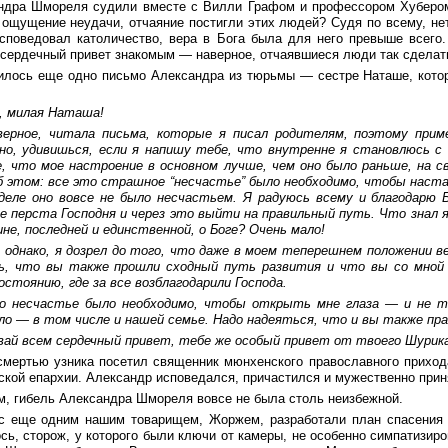
ндра Шмореля судили вместе с Вилли Графом и профессором Хубером
 ощущение неудачи, отчаяние постигли этих людей? Судя по всему, не
споведовал католичество, вера в Бога была для него превыше всего
 сердечный привет знакомым — наверное, отчаявшиеся люди так сделать
илось еще одно письмо Александра из тюрьмы — сестре Наташе, которо
, милая Наташа!
верное, читала письма, которые я писал родителям, поэтому прим
но, удивишься, если я напишу тебе, что внутренне я становлюсь с 
е, что мое настроение в основном лучше, чем оно было раньше, на с
б этом: все это страшное “несчастье” было необходимо, чтобы наст
деле оно вовсе не было несчастьем. Я радуюсь всему и благодарю 
е перста Господня и через это выйти на правильный путь. Что знал я 
не, последней и единственной, о Боге? Очень мало!
, однако, я дозрел до того, что даже в моем теперешнем положении в
ь, что вы также прошли сходный путь развития и что вы со мной в
стоянию, где за все возблагодарили Господа.
о несчастье было необходимо, чтобы открыть мне глаза — и не тол
ло — в том числе и нашей семье. Надо надеяться, что и вы также пра
вай всем сердечный привет, тебе же особый привет от твоего Шурик
смертью узника посетил священник мюнхенского православного приход
ской епархии. Александр исповедался, причастился и мужественно прин
м, гибель Александра Шмореля вовсе не была столь неизбежной.
с еще одним нашим товарищем, Жоржем, разработали план спасения 
сь, сторож, у которого были ключи от камеры, не особенно симпатизиро