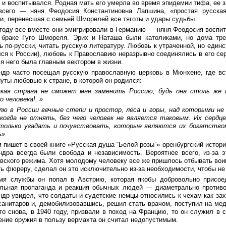
 и воспитывался. Родная мать его умерла во время эпидемии тифа, ее 
всего — няня Феодосия Константиновна Лапшина, «простая русская
и, перенесшая с семьей Шморелей все тяготы и удары судьбы.
 году все вместе они эмигрировали в Германию — няня Феодосия воспи
 браке Гуго Шмореля. Эрих и Наташа были католиками, но дома тре
ь по-русски, читать русскую литературу. Любовь к утраченной, но еди
лся к России), любовь к Православию неразрывно соединялись в его се
я него была главным вектором в жизни.
ндр часто посещал русскую православную церковь в Мюнхене, где вс
уты любовью к стране, в которой он родился:
какая страна не сможет мне заменить Россию, будь она столь же к
о человека!..»
лю в России вечные степи и простор, леса и горы, над которыми не 
икогда не отнять, без чего человек не является таковым. Их сердц
только угадать и почувствовать, которые являются их богатство
».
 пишет в своей книге «Русская душа “Белой розы”» оренбургский истори
ндра всегда были свобода и независимость. Вероятнее всего, из-за э
вского режима. Хотя молодому человеку все же пришлось отбывать вои
ь фюреру, сделал он это исключительно из-за необходимости, чтобы не
мя службы он попал в Австрию, которая якобы добровольно присоед
льная пропаганда и реакция обычных людей — диаметрально противо
ндр увидел, что солдаты и судетские немцы относились к чехам как з
санитаров и, демобилизовавшись, решил стать врачом, поступил на ме
го снова, в 1940 году, призвали в поход на Францию, то он служил в с
ение оружия в пользу вермахта он считал недопустимым.