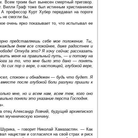
. Всем троим был вынесен смертный приговор.
т. Вилли Граф тоже был истинным христианином
. А профессор Курт Хубер передавал на пороге
 не смогли бы.
е очень ярко показывает то, что испытывал ее
ерно представляешь себе мое положение. Ты,
каждым днем все спокойнее, даже радостнее и
вободе! Откуда это? Я хочу сейчас рассказать
авить меня на правильный путь, — и потому на
Бога за то, что мне было это дано — понять
до сих пор о вере, о настоящей, глубокой вере,
есел, спокоен и обнадежен — будь что будет. Я
месте после глубокой боли разлуки пришли к
ько мне, но и всем нам, всем тем, кого оно
вильно поняли это указание перста Господня.
а»
.
а отец Александр Ловчий, будущий архиепископ
ял мученическую кончину.
Шурика, – говорит Николай Хамазаспян. — Как
вал нацистам и согласился на свой страх и риск