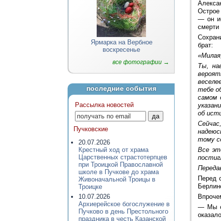
Алекса
Острое
— он и
смерти
Сохран
Ярмарка на Вербное
брат:
воскресенье
«Милая
все фотографии →
Ты, на
вероят
веселе
последние события
тебе о
самом 
Рассылка новостей
указани
об исти
Сейчас
Пучковские
надеюс
тому со
20.07.2026
Все эт
Крестный ход от храма
Царственных страстотерпцев
постиг
при Троицкой Православной
Переда
школе в Пучкове до храма
Перед 
Живоначальной Троицы в
Берлин
Троицке
Впроче
10.07.2026
Архиерейское богослужение в
—
Мы 
Пучково в день Престольного
оказало
праздника в честь Казанской