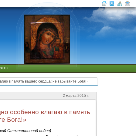
такты
аю в память вашего сердца: не забывайте Бога!»
2 марта 2015 г.
но особенно влагаю в память
те Бога!»
икой Отечественной войне)