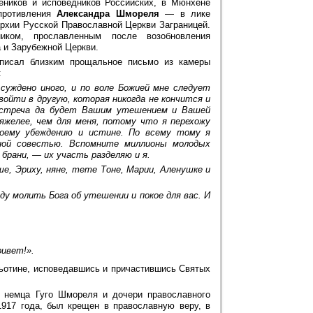
еников и исповедников Российских, в Мюнхене
опротивления
Александра Шмореля
— в лике
рхии Русской Православной Церкви Заграницей.
иком, прославленным после возобновления
 и Зарубежной Церкви.
писал близким прощальное письмо из камеры
:
суждено иного, и по воле Божией мне следует
ойти в другую, которая никогда не кончится и
встреча да будет Вашим утешением и Вашей
яжелее, чем для меня, потому что я перехожу
воему убеждению и истине. По всему тому я
ной совестью. Вспомните миллионы молодых
брани, — их участь разделяю и я.
, Эриху, няне, тете Тоне, Марии, Аленушке и
буду молить Бога об утешении и покое для вас. И
ривет!».
льотине, исповедавшись и причастившись Святых
о немца Гуго Шмореля и дочери православного
917 года, был крещен в православную веру, в