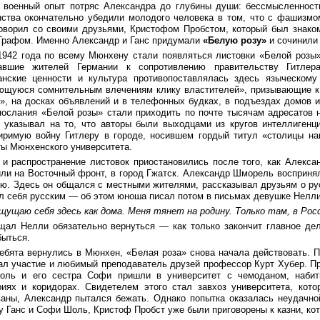
 военный опыт потряс Александра до глубины души: бессмысленность
нства окончательно убедили молодого человека в том, что с фашизмо
говорил со своими друзьями, Кристофом Пробстом, который был знако
Графом. Именно Александр и Ганс придумали
«Белую розу»
и сочинили 
1942 года по всему Мюнхену стали появляться листовки «Белой розы
авшие жителей Германии к сопротивлению правительству Гитлер
анские ценности и культура противопоставлялась здесь языческому
ющуюся сомнительным влечениям клику властителей», призывающие к 
и», на досках объявлений и в телефонных будках, в подъездах домов и
послания «Белой розы» стали приходить по почте тысячам адресатов н
 указывал на то, что авторы были выходцами из кругов интеллигенци
иримую войну Гитлеру в городе, носившем гордый титул «столицы на
ты Мюнхенского университета.
 и распространение листовок приостановились после того, как Алекса
или на Восточный фронт, в город Гжатск. Александр Шморель воспринял
ию. Здесь он общался с местными жителями, рассказывал друзьям о рус
л себя русским — об этом юноша писал потом в письмах девушке Нелли,
щущаю себя здесь как дома. Меня тянет на родину. Только там, в Рос
щал Нелли обязательно вернуться — как только закончит главное де
быться.
ребята вернулись в Мюнхен, «Белая роза» снова начала действовать. П
ал участие и любимый преподаватель друзей профессор Курт Хубер. Пр
оль и его сестра Софи пришли в университет с чемоданом, набит
риях и коридорах. Свидетелем этого стал завхоз университета, кото
ваны, Александр пытался бежать. Однако попытка оказалась неудачной
 Ганс и Софи Шоль, Кристоф Пробст уже были приговорены к казни, ко