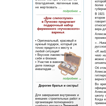
которой
благодеяния, явленные вам,
более 
не жертвовать ...
губерни
подробнее →
В 1921
втором
«Дом слепоглухих»
говорит
в Пучково предлагает
относи
подарочный набор
фирменного «пучковского»
вера дл
варенья
.
Алекса
проникн
• Оригинальный, красивый и
«...Ни
нужный подарок, который уж
русског
точно придется к месту в
любой ситуации!
«Я люб
• Вкусное лакомство для
чего н
себя и близких
можно 
• Участие в важном
отнять
деле помощи
Об этом
инвалидам
...
Алекса
гитлеро
подробнее →
верност
Во вре
Дорогие братья и сестры!
официа
Алекса
Для завершения внутренних и
школу 
внешних строительных работ и
Когда е
организации полноценного
примен
учебного процесса
Троицкой