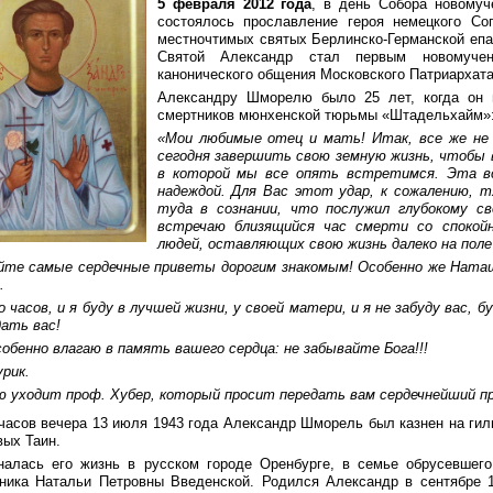
5 февраля 2012 года
, в день Собора новомуч
состоялось прославление героя немецкого С
местночтимых святых Берлинско-Германской епа
Святой Александр стал первым новомучен
канонического общения Московского Патриархата
Александру Шморелю было 25 лет, когда он 
смертников мюнхенской тюрьмы «Штадельхайм»
«Мои любимые отец и мать! Итак, все же не 
сегодня завершить свою земную жизнь, чтобы в
в которой мы все опять встретимся. Эта 
надеждой. Для Вас этот удар, к сожалению, т
туда в сознании, что послужил глубокому с
встречаю близящийся час смерти со спокой
людей, оставляющих свою жизнь далеко на поле 
йте самые сердечные приветы дорогим знакомым! Особенно же Наташе
.
 часов, и я буду в лучшей жизни, у своей матери, и я не забуду вас, 
дать вас!
обенно влагаю в память вашего сердца: не забывайте Бога!!!
рик.
ю уходит проф. Хубер, который просит передать вам сердечнейший п
 часов вечера 13 июля 1943 года Александр Шморель был казнен на ги
вых Таин.
налась его жизнь в русском городе Оренбурге, в семье обрусевшег
ника Натальи Петровны Введенской. Родился Александр в сентябре 1