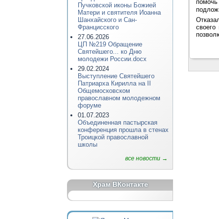
помочь
Пучковской иконы Божией
подложн
Матери и святителя Иоанна
Отказа
Шанхайского и Сан-
своего
Францисского
позволю
27.06.2026
ЦП №219 Обращение
Святейшего... ко Дню
молодежи России.docx
29.02.2024
Выступление Святейшего
Патриарха Кирилла на II
Общемосковском
православном молодежном
форуме
01.07.2023
Объединенная пастырская
конференция прошла в стенах
Троицкой православной
школы
все новости →
Храм ВКонтакте