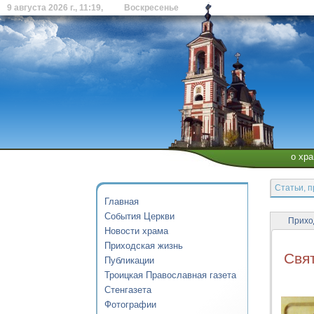
9 августа 2026 г., 11:19, Воскресенье
о хр
Статьи, 
Главная
События Церкви
Прихо
Новости храма
Приходская жизнь
Свя
Публикации
Троицкая Православная газета
Стенгазета
Фотографии