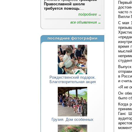
Первый
Православной школе
достои
требуется помощь
:...
часто 
подробнее →
Вилли 
все объявления →
С мая 
призыв
Христи
«преда
последние фотографии
изнутр
время 
мыслей
неприм
студен
Выпуск
отправ
в Росс
Рождественский подарок.
и счита
Благотворительная акция
«Я не о
Он обе
было с
Когда 
приним
Ганс Ш
аудито
Грузия. Дом особенных
аресто
моменту