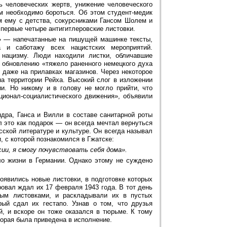
 человеческих жертв, унижение человеческого
м необходимо бороться. Об этом студент-медик
м ему с детства, сокурсниками Гансом Шолем и
первые четыре антигитлеровские листовки.
» — напечатанные на пишущей машинке тексты,
а и саботажу всех нацистских мероприятий.
 нацизму. Люди находили листки, обличавшие
обновлению «тяжело раненного немецкого духа
 даже на прилавках магазинов. Через некоторое
а территории Рейха. Высокий слог в изложении
и. Но никому и в голову не могло прийти, что
ционал-социалистического движения», объявили
ндра, Ганса и Вилли в составе санитарной роты
 это как подарок — он всегда мечтал вернуться
ской литературе и культуре. Он всегда называл
 с которой познакомился в Гжатске:
сии, я смогу почувствовать себя дома».
ло жизни в Германии. Однако этому не суждено
оявились новые листовки, в подготовке которых
овал ждал их 17 февраля 1943 года. В тот день
ым листовками, и раскладывали их в пустых
рый сдал их гестапо. Узнав о том, что друзья
, и вскоре он тоже оказался в тюрьме. К тому
торая была приведена в исполнение.