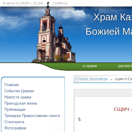
8 августа 2026 г., 21:44, Суббота
Храм Ка
Божией Ма
о храме
распис
Статьи, проповеди
→ сщмч А Ска
Главная
События Церкви
Новости храма
Приходская жизнь
сщмч 
Публикации
Троицкая Православная газета
5.
Стенгазета
Фотографии