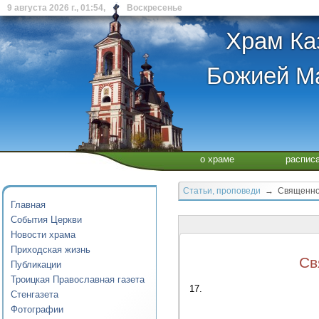
9 августа 2026 г., 01:54, Воскресенье
Храм Ка
Божией Ма
о храме
распис
Статьи, проповеди
→ Священном
Главная
События Церкви
Новости храма
Приходская жизнь
Св
Публикации
Троицкая Православная газета
17.
Стенгазета
Фотографии