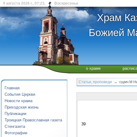
9 августа 2026 г., 07:23, Воскресенье
Храм Ка
Божией Ма
о храме
распис
Статьи, проповеди
→ сщмч М Ник
Главная
События Церкви
Новости храма
Приходская жизнь
Публикации
Троицкая Православная газета
39
Стенгазета
Фотографии