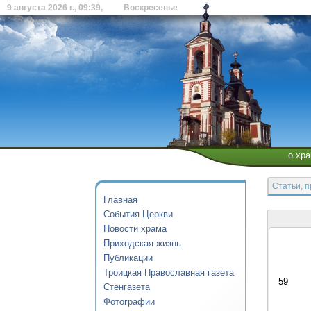
9 августа 2026 г., 09:39, Воскресенье
о хр
Статьи, 
Главная
События Церкви
Новости храма
Приходская жизнь
Публикации
Троицкая Православная газета
59
Стенгазета
Фотографии