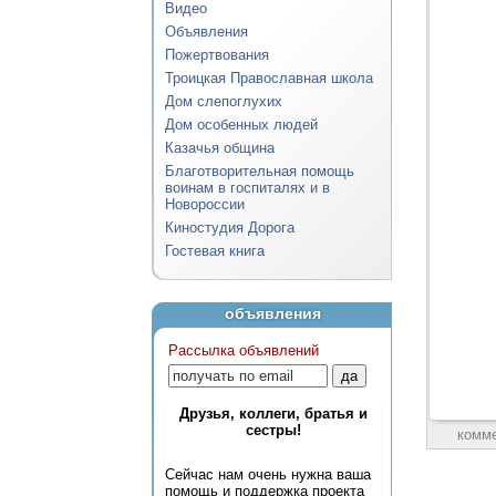
Видео
Объявления
Пожертвования
Троицкая Православная школа
Дом слепоглухих
Дом особенных людей
Казачья община
Благотворительная помощь
воинам в госпиталях и в
Новороссии
Киностудия Дорога
Гостевая книга
объявления
Рассылка объявлений
Друзья, коллеги, братья и
сестры!
комм
Сейчас нам очень нужна ваша
помощь и поддержка проекта