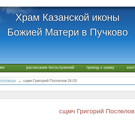
Храм Казанской иконы
Божией Матери в Пучково
аме
расписание богослужений
проезд к храму
кон
проповеди
→ сщмч Григорий Поспелов 26.03
сщмч Григорий Поспелов