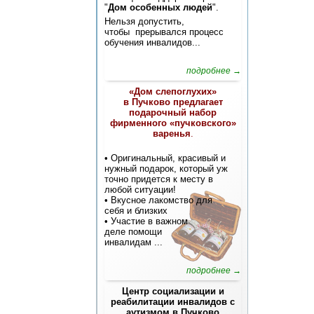
"
Дом особенных людей
".
Нельзя допустить,
чтобы прерывался процесс
обучения инвалидов...
подробнее →
«Дом слепоглухих»
в Пучково предлагает
подарочный набор
фирменного «пучковского»
варенья
.
• Оригинальный, красивый и
нужный подарок, который уж
точно придется к месту в
любой ситуации!
• Вкусное лакомство для
себя и близких
• Участие в важном
деле помощи
инвалидам
...
подробнее →
Центр социализации и
реабилитации инвалидов с
аутизмом в Пучково