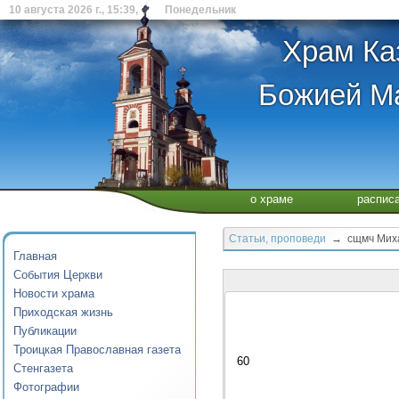
10 августа 2026 г., 15:39, Понедельник
Храм Ка
Божией Ма
о храме
распис
Статьи, проповеди
→ сщмч Михаи
Главная
События Церкви
Новости храма
Приходская жизнь
Публикации
Троицкая Православная газета
60
Стенгазета
Фотографии