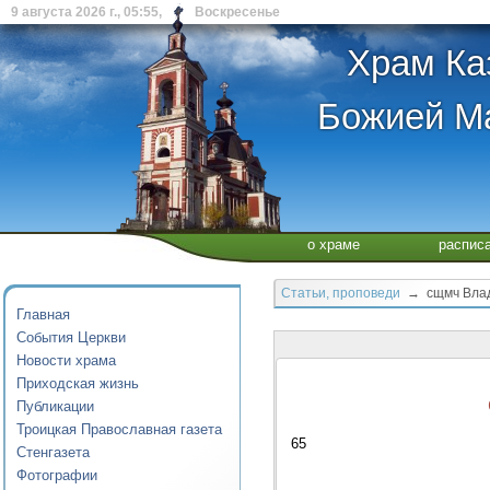
9 августа 2026 г., 05:55, Воскресенье
Храм Ка
Божией Ма
о храме
распис
Статьи, проповеди
→ сщмч Влад
Главная
События Церкви
Новости храма
Приходская жизнь
Публикации
Троицкая Православная газета
65
Стенгазета
Фотографии