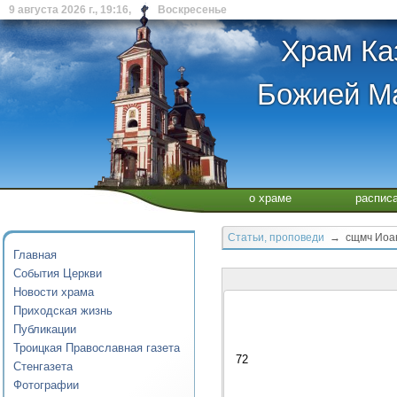
9 августа 2026 г., 19:16, Воскресенье
Храм Ка
Божией Ма
о храме
распис
Статьи, проповеди
→ сщмч Иоан
Главная
События Церкви
Новости храма
Приходская жизнь
Публикации
Троицкая Православная газета
72
Стенгазета
Фотографии