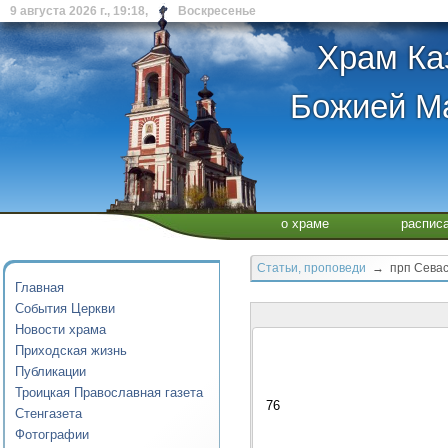
9 августа 2026 г., 19:18, Воскресенье
Храм Ка
Божией Ма
о храме
распис
Статьи, проповеди
→ прп Севаст
Главная
События Церкви
Новости храма
Приходская жизнь
Публикации
Троицкая Православная газета
76
Стенгазета
Фотографии