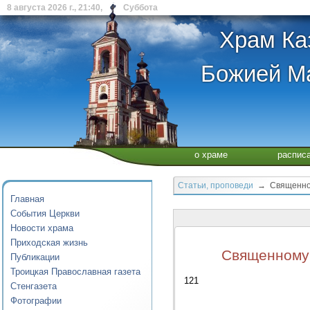
8 августа 2026 г., 21:40, Суббота
Храм Ка
Божией Ма
о храме
распис
Статьи, проповеди
→ Священному
Главная
События Церкви
Новости храма
Приходская жизнь
Священномуч
Публикации
Троицкая Православная газета
121
Стенгазета
Фотографии