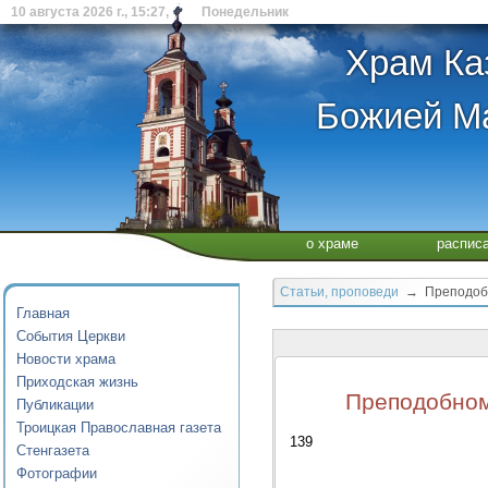
10 августа 2026 г., 15:27, Понедельник
Храм Ка
Божией Ма
о храме
распис
Статьи, проповеди
→ Преподобно
Главная
События Церкви
Новости храма
Приходская жизнь
Преподобном
Публикации
Троицкая Православная газета
139
Стенгазета
Фотографии