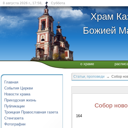
8 августа 2026 г., 17:58, Суббота
Храм Ка
Божией Ма
о храме
распис
Статьи, проповеди
→ Собор ново
Главная
События Церкви
Новости храма
Приходская жизнь
Собор ново
Публикации
Троицкая Православная газета
164
Стенгазета
Фотографии