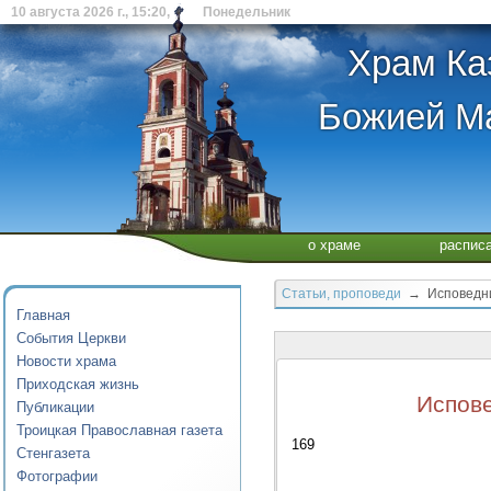
10 августа 2026 г., 15:20, Понедельник
Храм Ка
Божией Ма
о храме
распис
Статьи, проповеди
→ Исповедник
Главная
События Церкви
Новости храма
Приходская жизнь
Испове
Публикации
Троицкая Православная газета
169
Стенгазета
Фотографии