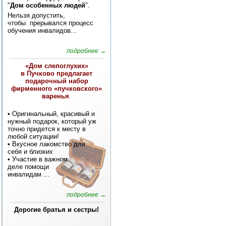
"
Дом особенных людей
".
Нельзя допустить,
чтобы прерывался процесс
обучения инвалидов...
подробнее →
«Дом слепоглухих»
в Пучково предлагает
подарочный набор
фирменного «пучковского»
варенья
.
• Оригинальный, красивый и
нужный подарок, который уж
точно придется к месту в
любой ситуации!
• Вкусное лакомство для
себя и близких
• Участие в важном
деле помощи
инвалидам
...
подробнее →
Дорогие братья и сестры!