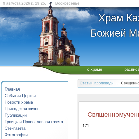
9 августа 2026 г., 19:25, Воскресенье
Храм Ка
Божией Ма
о храме
распис
Статьи, проповеди
→ Священному
Главная
События Церкви
Новости храма
Приходская жизнь
Священномученик
Публикации
Троицкая Православная газета
171
Стенгазета
Фотографии