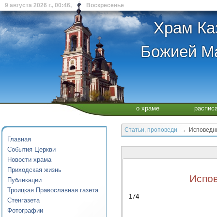
9 августа 2026 г., 00:46, Воскресенье
Храм Ка
Божией Ма
о храме
распис
Статьи, проповеди
→ Исповедник 
Главная
События Церкви
Новости храма
Приходская жизнь
Испов
Публикации
Троицкая Православная газета
174
Стенгазета
Фотографии