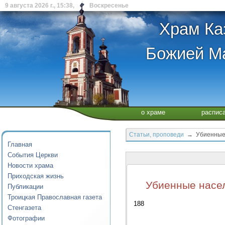
9 августа 2026 г., 15:38, Воскресенье
Храм Ка
Божией Ма
о храме
распис
Статьи, проповеди
→ Убиенные н
Главная
События Церкви
Новости храма
Приходская жизнь
Убиенные насе
Публикации
Троицкая Православная газета
188
Стенгазета
Фотографии