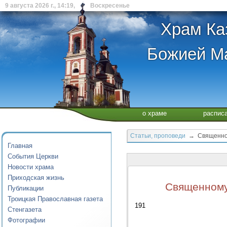
9 августа 2026 г., 14:19, Воскресенье
Храм Ка
Божией Ма
о храме
распис
Статьи, проповеди
→ Священному
Главная
События Церкви
Новости храма
Приходская жизнь
Священному
Публикации
Троицкая Православная газета
191
Стенгазета
Фотографии