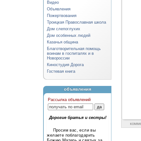
Видео
Объявления
Пожертвования
Троицкая Православная школа
Дом слепоглухих
Дом особенных людей
Казачья община
Благотворительная помощь
воинам в госпиталях и в
Новороссии
Киностудия Дорога
Гостевая книга
объявления
Рассылка объявлений
Дорогие братья и сестры!
комм
Просим вас, если вы
желаете поблагодарить
Божию Матерь и святых за