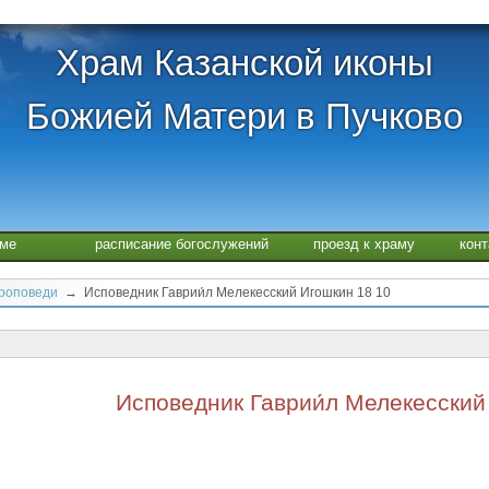
Храм Казанской иконы
Божией Матери в Пучково
аме
расписание богослужений
проезд к храму
кон
проповеди
→ Исповедник Гаврии́л Мелекесский Игошкин 18 10
Исповедник Гаврии́л Мелекесский