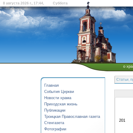
8 августа 2026 г., 17:44, Суббота
о хр
Статьи, 
Главная
События Церкви
Новости храма
Приходская жизнь
Публикации
Троицкая Православная газета
201
Стенгазета
Фотографии