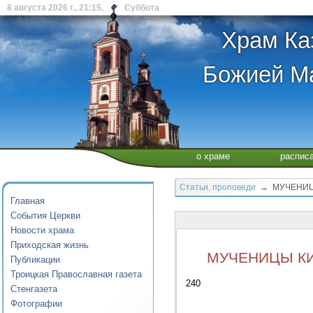
8 августа 2026 г., 21:15, Суббота
Храм Ка
Божией Ма
о храме
распис
Статьи, проповеди
→ МУЧЕНИЦЫ
Главная
События Церкви
Новости храма
Приходская жизнь
МУЧЕНИЦЫ КИ
Публикации
Троицкая Православная газета
240
Стенгазета
Фотографии