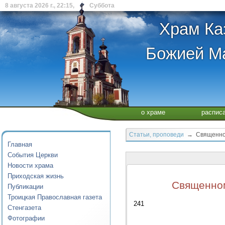
8 августа 2026 г., 22:15, Суббота
Храм Ка
Божией Ма
о храме
распис
Статьи, проповеди
→ Священному
Главная
События Церкви
Новости храма
Приходская жизнь
Священном
Публикации
Троицкая Православная газета
241
Стенгазета
Фотографии