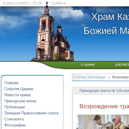
8 августа 2026 г., 23:38, Суббота
Храм Ка
Божией Ма
о храме
распис
Статьи, проповеди
→ Возрождени
Главная
События Церкви
Приходская газета № 128 ноя
Новости храма
Приходская жизнь
Возрождение тра
Публикации
Троицкая Православная газета
Стенгазета
Фотографии