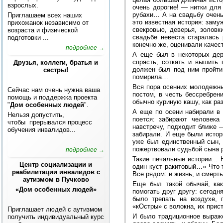
взрослых.
очень дорогие! — нитки для
рубахи… А на свадьбу очень
Приглашаем всех наших
это известная история: заму
прихожанок независимо от
свекровью, деверья, золов
возраста и физической
свадьбе невеста старалась 
подготовки ...
конечно же, оценивали качес
подробнее →
А еще был в некоторых дер
спрясть, соткать и вышить
Друзья, коллеги, братья и
должен был под ним пройти
сестры!
помирила…
Вся пора осенних молодежн
Сейчас нам очень нужна ваша
постом, в честь бессребрен
помощь и поддержка проекта
обычно куриную кашу, как ра
"
Дом особенных людей
".
А еще по осени набирали в 
Нельзя допустить,
поется: забирают человека
чтобы прерывался процесс
навстречу, подходит ближе 
обучения инвалидов...
забирали. И еще были исто
уже был единственный сын, 
пожертвовали судьбой сына 
подробнее →
Такие печальные истории… Н
Центр социализации и
один куст ракитовый…» Что 
реабилитации инвалидов с
Все рядом: и жизнь, и смерть
аутизмом в Пучково
Еще был такой обычай, ка
«Дом особенных людей»
помогать друг другу: сегодн
было трепать на воздухе, 
«кОстры» с волокна, их прис
Приглашает людей с аутизмом
И было традиционное выраже
получить индивидуальный курс