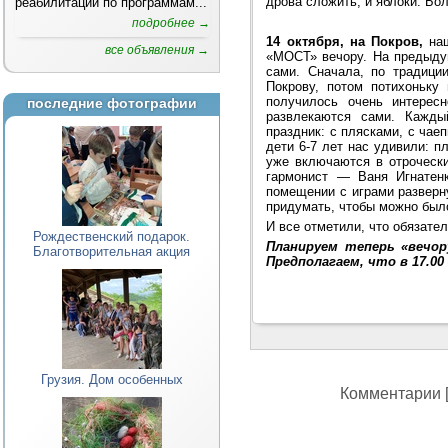
дрова сложить, и яблоки. Бол
реабилитации по программам...
подробнее →
14 октября, на Покров,
наш
все объявления →
«МОСТ» вечору. На предыду
сами. Сначала, по традиц
Покрову, потом потихоньку
получилось очень интересн
последние фотографии
развлекаются сами. Кажды
праздник: с плясками, с чае
дети 6-7 лет нас удивили: п
уже включаются в отрочески
гармонист — Ваня Игнатен
помещении с играми разверн
придумать, чтобы можно был
И все отметили, что обязате
Рождественский подарок.
Планируем теперь «вечору
Благотворительная акция
Предполагаем, что в 17.0
Грузия. Дом особенных
Комментарии [