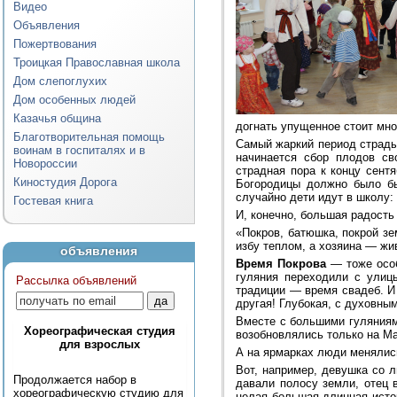
Видео
Объявления
Пожертвования
Троицкая Православная школа
Дом слепоглухих
Дом особенных людей
Казачья община
догнать упущенное стоит мно
Благотворительная помощь
Самый жаркий период страды 
воинам в госпиталях и в
начинается сбор плодов св
Новороссии
страдная пора к концу сент
Киностудия Дорога
Богородицы должно было бы
случайно дети идут в школу:
Гостевая книга
И, конечно, большая радость
«Покров, батюшка, покрой з
избу теплом, а хозяина — жи
объявления
Время Покрова
— тоже особ
гуляния переходили с улиц
Рассылка объявлений
традиции — время свадеб. И 
другая! Глубокая, с духовным
Вместе с большими гуляниям
Хореографическая студия
возобновлялись только на М
для взрослых
А на ярмарках люди менялись
Вот, например, девушка со л
Продолжается набор в
давали полосу земли, отец 
хореографическую студию для
целая большая длинная истор