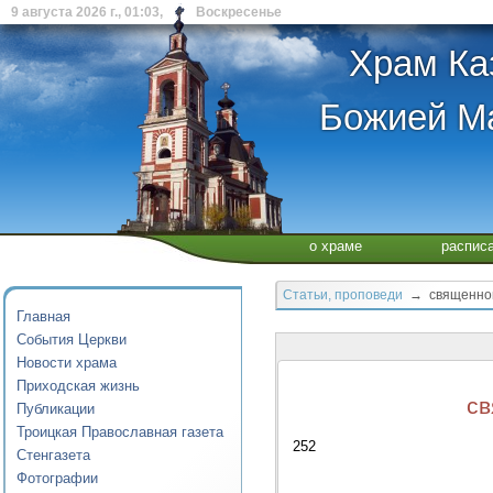
9 августа 2026 г., 01:03, Воскресенье
Храм Ка
Божией Ма
о храме
распис
Статьи, проповеди
→ священному
Главная
События Церкви
Новости храма
Приходская жизнь
св
Публикации
Троицкая Православная газета
252
Стенгазета
Фотографии