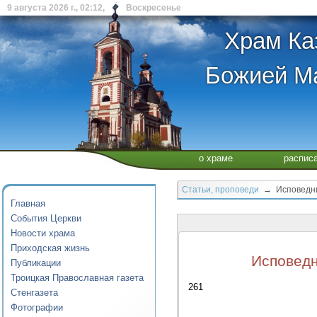
9 августа 2026 г., 02:12, Воскресенье
Храм Ка
Божией Ма
о храме
распис
Статьи, проповеди
→ Исповедник
Главная
События Церкви
Новости храма
Приходская жизнь
Исповедн
Публикации
Троицкая Православная газета
261
Стенгазета
Фотографии