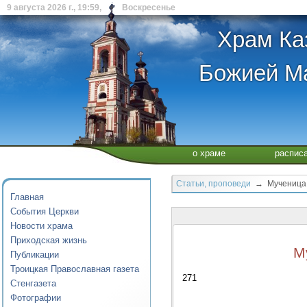
9 августа 2026 г., 19:59, Воскресенье
Храм Ка
Божией Ма
о храме
распис
Статьи, проповеди
→ Мученица А
Главная
События Церкви
Новости храма
Приходская жизнь
М
Публикации
Троицкая Православная газета
271
Стенгазета
Фотографии