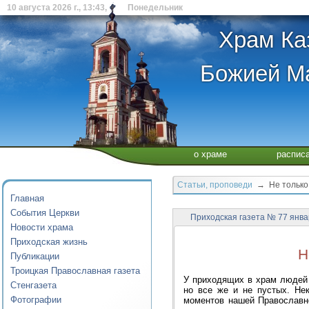
10 августа 2026 г., 13:43, Понедельник
Храм Ка
Божией Ма
о храме
распис
Статьи, проповеди
→ Не только 
Главная
События Церкви
Приходская газета № 77 янва
Новости храма
Приходская жизнь
Н
Публикации
Троицкая Православная газета
У приходящих в храм людей 
Стенгазета
но все же и не пустых. Не
Фотографии
моментов нашей Православн