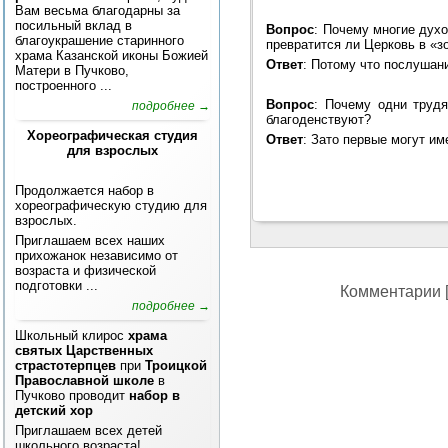
Вам весьма благодарны за
посильный вклад в
Вопрос
: Почему многие духо
благоукрашение старинного
превратится ли Церковь в «з
храма Казанской иконы Божией
Ответ
: Потому что послушан
Матери в Пучково,
построенного ...
Вопрос
: Почему одни трудя
подробнее →
благоденствуют?
Хореографическая студия
Ответ
: Зато первые могут и
для взрослых
Продолжается набор в
хореографическую студию для
взрослых.
Приглашаем всех наших
прихожанок независимо от
возраста и физической
подготовки ...
Комментарии [
подробнее →
Школьный клирос
храма
святых Царственных
страстотерпцев
при
Троицкой
Православной школе
в
Пучково проводит
набор в
детский хор
Приглашаем всех детей
школьного возраста!...