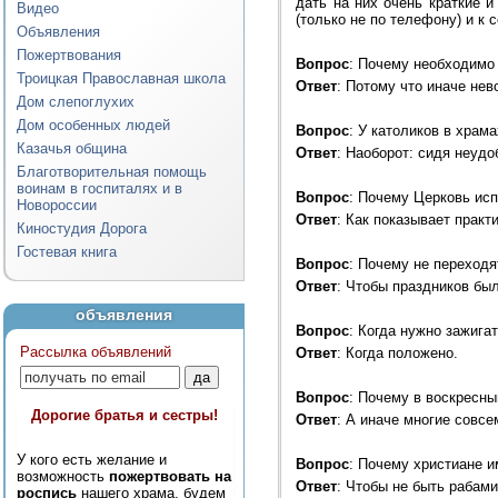
дать на них очень краткие 
Видео
(только не по телефону) и к
Объявления
Пожертвования
Вопрос
: Почему необходимо
Троицкая Православная школа
Ответ
: Потому что иначе не
Дом слепоглухих
Дом особенных людей
Вопрос
: У католиков в храм
Казачья община
Ответ
: Наоборот: сидя неудо
Благотворительная помощь
воинам в госпиталях и в
Вопрос
: Почему Церковь ис
Новороссии
Ответ
: Как показывает практ
Киностудия Дорога
Гостевая книга
Вопрос
: Почему не переход
Ответ
: Чтобы праздников бы
объявления
Вопрос
: Когда нужно зажигат
Рассылка объявлений
Ответ
: Когда положено.
Вопрос
: Почему в воскресны
Дорогие братья и сестры!
Ответ
: А иначе многие совсе
У кого есть желание и
Вопрос
: Почему христиане 
возможность
пожертвовать на
Ответ
: Чтобы не быть рабами
роспись
нашего храма, будем