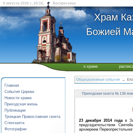
9 августа 2026 г., 20:16, Воскресенье
Храм Ка
Божией Ма
о храме
распис
Общецерковные события
→ Епар
Главная
События Церкви
Приходская газета № 136 ян
Новости храма
Приходская жизнь
Публикации
Троицкая Православная газета
23 декабря 2014 года
в За
Стенгазета
председательством Святе
Фотографии
архиереем Первопрестольног