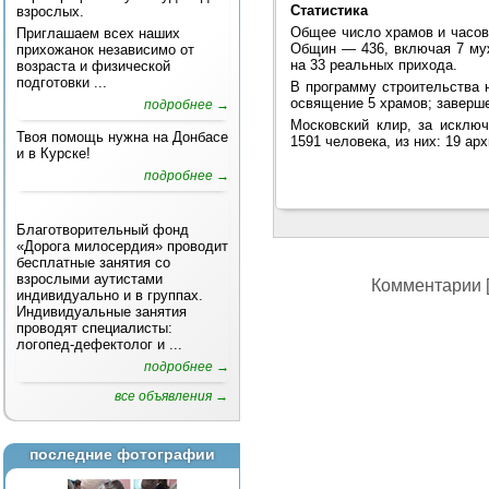
Статистика
взрослых.
Общее число храмов и часове
Приглашаем всех наших
Общин — 436, включая 7 муж
прихожанок независимо от
на 33 реальных прихода.
возраста и физической
подготовки ...
В программу строительства н
освящение 5 храмов; заверше
подробнее →
Московский клир, за исклю
Твоя помощь нужна на Донбасе
1591 человека, из них: 19 ар
и в Курске!
подробнее →
Благотворительный фонд
«Дорога милосердия» проводит
бесплатные занятия со
взрослыми аутистами
Комментарии [
индивидуально и в группах.
Индивидуальные занятия
проводят специалисты:
логопед-дефектолог и ...
подробнее →
все объявления →
последние фотографии