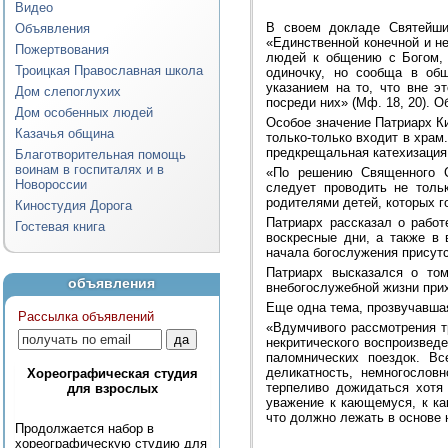
Видео
В своем докладе Святейши
Объявления
«Единственной конечной и н
Пожертвования
людей к общению с Богом, 
Троицкая Православная школа
одиночку, но сообща в об
указанием на то, что вне э
Дом слепоглухих
посреди них» (Мф. 18, 20). 
Дом особенных людей
Особое значение Патриарх К
Казачья община
только-только входит в храм
предкрещальная катехизация,
Благотворительная помощь
воинам в госпиталях и в
«По решению Священного С
Новороссии
следует проводить не толь
родителями детей, которых 
Киностудия Дорога
Патриарх рассказал о работ
Гостевая книга
воскресные дни, а также в 
начала богослужения присут
Патриарх высказался о то
объявления
внебогослужебной жизни при
Еще одна тема, прозвучавша
Рассылка объявлений
«Вдумчивого рассмотрения т
некритического воспроизведе
паломнических поездок. В
деликатность, немногословн
Хореографическая студия
терпеливо дожидаться хотя 
для взрослых
уважение к кающемуся, к ка
что должно лежать в основе 
Продолжается набор в
хореографическую студию для