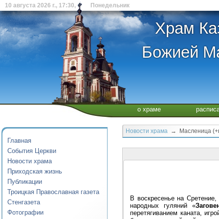
10 августа 2026 г., 17:30, Понедельник
Храм Ка
Божией Ма
о храме
распис
Новости храма
→ Масленица (+
Главная
События Церкви
Новости храма
Приходская жизнь
Публикации
Троицкая Православная газета
В воскресенье на Сретение,
Стенгазета
народных гуляний «
Загове
Фотографии
перетягиванием каната, игро