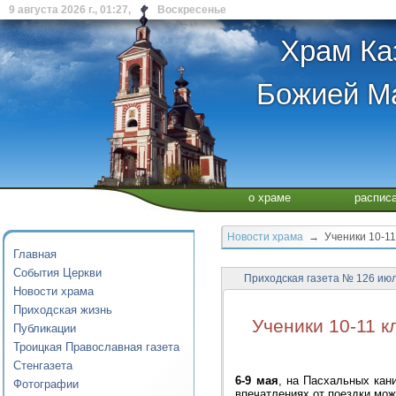
9 августа 2026 г., 01:27, Воскресенье
Храм Ка
Божией Ма
о храме
распис
Новости храма
→ Ученики 10-11 
Главная
События Церкви
Приходская газета № 126 июл
Новости храма
Приходская жизнь
Ученики 10-11 
Публикации
Троицкая Православная газета
Стенгазета
6-9 мая
, на Пасхальных кан
Фотографии
впечатлениях от поездки мо