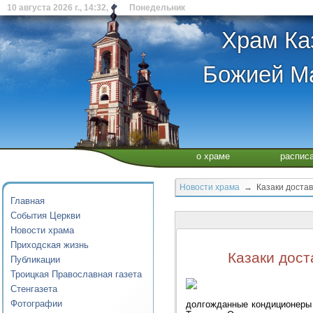
10 августа 2026 г., 14:32, Понедельник
Храм Ка
Божией Ма
о храме
распис
Новости храма
→ Казаки достави
Главная
События Церкви
Новости храма
Приходская жизнь
Казаки дост
Публикации
Троицкая Православная газета
Стенгазета
Фотографии
долгожданные кондиционеры 