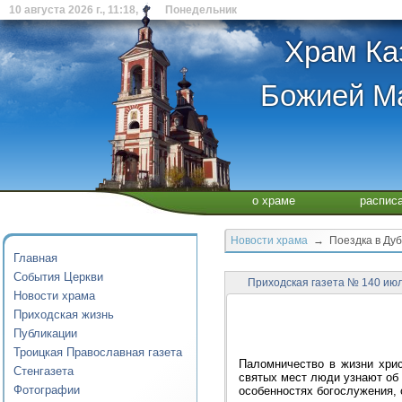
10 августа 2026 г., 11:18, Понедельник
Храм Ка
Божией Ма
о храме
распис
Новости храма
→ Поездка в Ду
Главная
События Церкви
Приходская газета № 140 июл
Новости храма
Приходская жизнь
Публикации
Троицкая Православная газета
Паломничество в жизни хри
Стенгазета
святых мест люди узнают об 
Фотографии
особенностях богослужения, 