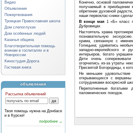
Видео
Конечно, основой паломниче
получаемый в приобщении 
Объявления
обретении духовной радости,
Пожертвования
наши первоклас-сники сделал
Троицкая Православная школа
В конце мая
1 «Б» класс п
Дубровицах.
Дом слепоглухих
Настоятель храма протоиере
Дом особенных людей
познавательную экскурсию
Казачья община
храма, связанную с имене
Голицына; удивились необыч
Благотворительная помощь
западно-европейского и р
воинам в госпиталях и в
интерьеров, богато украшен
Новороссии
Дети очень сопереживали
Киностудия Дорога
огорчились из-за утраты не
Гостевая книга
Пресвятой Богородицы, к кот
Не меньшее удовольствие р
открывающихся с вершины х
сотрудниками воскресной шк
объявления
Переполненные богатыми 
паломнических поездок.
Рассылка объявлений
Твоя помощь нужна на Донбасе
и в Курске!
подробнее →