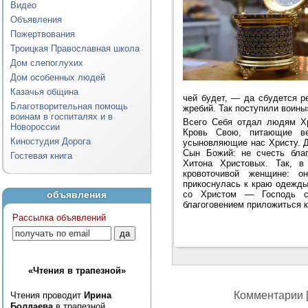
Видео
Объявления
Пожертвования
Троицкая Православная школа
Дом слепоглухих
Дом особенных людей
Казачья община
чей будет, — да сбудется 
Благотворительная помощь
жребий. Так поступили воины»
воинам в госпиталях и в
Всего Себя отдал людям Хр
Новороссии
Кровь Свою, питающие ве
Киностудия Дорога
усыновляющие нас Христу. 
Сын Божий: не счесть бла
Гостевая книга
Хитона Христовых. Так, в
кровоточивой женщине: о
прикоснулась к краю одежды
объявления
со Христом — Господь с
благоговением приложиться к
Рассылка объявлений
«Чтения в трапезной»
Комментарии [
Чтения проводит
Ирина
Болдаева
в трапезной