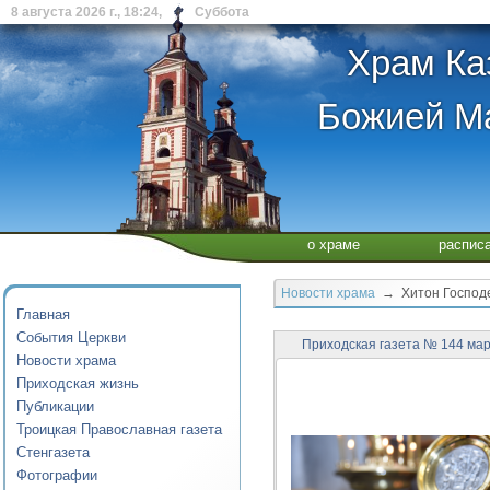
8 августа 2026 г., 18:24, Суббота
Храм Ка
Божией Ма
о храме
распис
Новости храма
→ Хитон Господ
Главная
События Церкви
Приходская газета № 144 ма
Новости храма
Приходская жизнь
Публикации
Троицкая Православная газета
Стенгазета
Фотографии