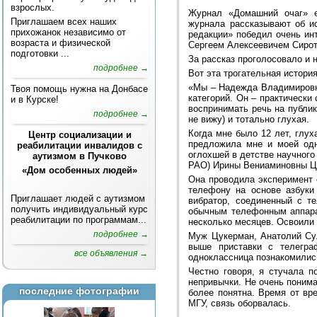
взрослых.
Журнал «Домашний очаг» е
Приглашаем всех наших
журнала рассказывают об ис
прихожанок независимо от
редакции» победил очень ин
возраста и физической
Сергеем Алексеевичем Сиро
подготовки ...
За рассказ проголосовало и 
подробнее →
Вот эта трогательная истори
«Мы – Надежда Владимировна
Твоя помощь нужна на Донбасе
категорий. Он – практически
и в Курске!
воспринимать речь на публик
подробнее →
не вижу) и тотально глухая.
Когда мне было 12 лет, глу
Центр социализации и
предложила мне и моей одн
реабилитации инвалидов с
оглохшей в детстве научног
аутизмом в Пучково
РАО) Ирины Вениаминовны Ц
«Дом особенных людей»
Она проводила эксперимент 
телефону на основе азбуки
Приглашает людей с аутизмом
вибратор, соединенный с т
получить индивидуальный курс
обычным телефонным аппарат
реабилитации по программам...
несколько месяцев. Освоили 
подробнее →
Муж Цукерман, Анатолий Сул
выше приставки с телегр
все объявления →
одноклассница познакомилис
Честно говоря, я стучала п
непривычки. Не очень поним
последние фотографии
более понятна. Время от вр
МГУ, связь оборвалась.