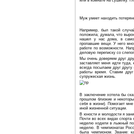
или в комнате на сушилку. Гл
Муж умеет находить потерянн
Например, был такой случай
положила; думала, что вырон
нашел у нас дома, в само
пропавшие вещи. У него мно
работе по возможности. На
деловую переписку со слепо
Мы очень доверяем друг дру
заставляет меня идти туда, 
всегда посылаем друг другу 
работы время. Ставим друг
супружеская жизнь.
В заключение хотела бы ска
прошлом близкие и некоторы
себя в жизни). Помогает мне
иной жизненной ситуации.
В юности и молодости я зани
Почти во всех видах спорта
неделю ходили в лыжный пох
неделю. В чемпионатах Росс
была чемпионом. Звание: к