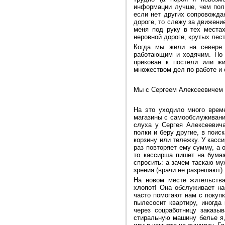
информации лучше, чем пол
если нет других сопровожда
дороге, то слежу за движен
меня под руку в тех местах
неровной дороге, крутых лест
Когда мы жили на севере 
работающим и ходячим. По 
прикован к постели или жи
множеством дел по работе и
Мы с Сергеем Алексеевичем 
На это уходило много време
магазины с самообслуживание
слуха у Сергея Алексеевич
полки и беру другие, в пои
корзину или тележку. У касс
раз повторяет ему сумму, а 
то кассирша пишет на бума
спросить: а зачем таскаю му
зрения (врачи не разрешают).
На новом месте жительства
хлопот! Она обслуживает на
часто помогают нам с покуп
пылесосит квартиру, иногда
через соцработницу заказы
стиральную машину белье я,