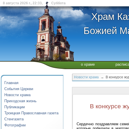
8 августа 2026 г., 22:33, Суббота
Храм Ка
Божией Ма
о храме
распис
Новости храма
→ В конкурсе жур
Главная
События Церкви
Новости храма
Приходская жизнь
В конкурсе ж
Публикации
Троицкая Православная газета
Стенгазета
Сердечно поздравляем семе
Фотографии
которые победили в мартов