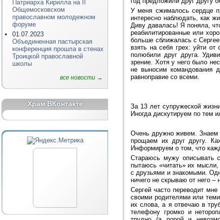
год предложили друг другу о
Патриарха Кирилла на II
Общемосковском
У меня сжималось сердце пр
православном молодежном
интересно наблюдать, как ж
форуме
Диву давалась! Я поняла, чт
реабилитированные или хоро
01.07.2023
больше сближалась с Сергее
Объединенная пастырская
взять на себя грех: уйти о
конференция прошла в стенах
полюбили друг друга. Удиви
Троицкой православной
зрение. Хотя у него было н
школы
не выносим командования д
равноправие со всеми.
все новости →
Храм ВКонтакте
За 13 лет супружеской жизн
Иногда дискутируем по тем и
Очень дружно живем. Знаем 
прощаем их друг другу. Ка
Информируем о том, что кажд
Стараюсь мужу описывать с
пытаюсь «читать» их мысли,
с друзьями и знакомыми. Одн
ничего не скрываю от него – 
Сергей часто переводит мне
своими родителями или теми
их слова, а я отвечаю в тр
телефону громко и нетороп
трудно (а порой и невозм