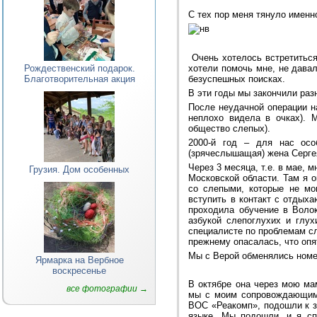
С тех пор меня тянуло именн
Очень хотелось встретиться 
Рождественский подарок.
хотели помочь мне, не давал
Благотворительная акция
безуспешных поисках.
В эти годы мы закончили раз
После неудачной операции на
неплохо видела в очках). 
общество слепых).
2000-й год – для нас осо
(зрячеслышащая) жена Сергея
Через 3 месяца, т.е. в мае,
Грузия. Дом особенных
Московской области. Там я о
со слепыми, которые не мо
вступить в контакт с отдых
проходила обучение в Воло
азбукой слепоглухих и глух
специалисте по проблемам сл
прежнему опасалась, что опя
Мы с Верой обменялись ном
Ярмарка на Вербное
воскресенье
В октябре она через мою мам
все фотографии →
мы с моим сопровождающим,
ВОС «Реакомп», подошли к з
языке. Мы подошли, и я сп