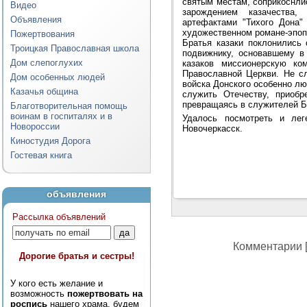
святым местам, соприкоснли
Видео
зарождением казачества
Объявления
артефактами "Тихого Дона"
художественном романе-эпоп
Пожертвования
Братья казаки поклонились
Троицкая Православная школа
подвижнику, основавшему в
Дом слепоглухих
казаков миссионерскую ко
Православной Церкви. Не сл
Дом особенных людей
войска Донского особенно л
Казачья община
служить Отечеству, приобр
превращаясь в служителей Б
Благотворительная помощь
воинам в госпиталях и в
Удалось посмотреть и лег
Новороссии
Новочеркасск.
Киностудия Дорога
Гостевая книга
объявления
Рассылка объявлений
Комментарии [
Дорогие братья и сестры!
У кого есть желание и
возможность
пожертвовать на
роспись
нашего храма, будем