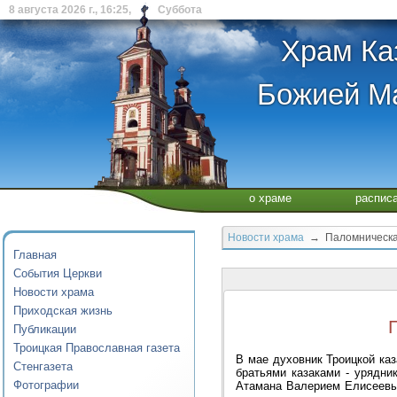
8 августа 2026 г., 16:25, Суббота
Храм Ка
Божией Ма
о храме
распис
Новости храма
→ Паломническая 
Главная
События Церкви
Новости храма
Приходская жизнь
Публикации
Троицкая Православная газета
В мае духовник Троицкой ка
Стенгазета
братьями казаками - урядн
Фотографии
Атамана Валерием Елисеевы