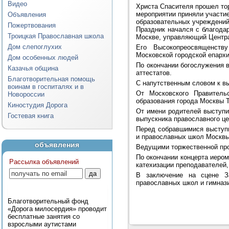
Видео
Христа Спасителя прошел то
мероприятии приняли участие
Объявления
образовательных учреждений
Пожертвования
Праздник начался с благода
Троицкая Православная школа
Москве, управляющий Центр
Дом слепоглухих
Его Высокопреосвященству
Московской городской епарх
Дом особенных людей
По окончании богослужения 
Казачья община
аттестатов.
Благотворительная помощь
С напутственным словом к в
воинам в госпиталях и в
От Московского Правитель
Новороссии
образования города Москвы Т
Киностудия Дорога
От имени родителей выступи
Гостевая книга
выпускника православного це
Перед собравшимися выступи
и православных школ Москвы
объявления
Ведущими торжественной про
По окончании концерта иеро
Рассылка объявлений
катехизации преподавателей
В заключение на сцене З
православных школ и гимназ
Благотворительный фонд
«Дорога милосердия» проводит
бесплатные занятия со
взрослыми аутистами