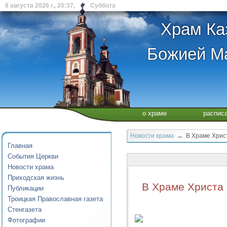
8 августа 2026 г., 20:37, Суббота
Храм Ка
Божией Ма
о храме
распис
Новости храма
→ В Храме Христа
Главная
События Церкви
Новости храма
Приходская жизнь
В Храме Христа 
Публикации
Троицкая Православная газета
Стенгазета
Фотографии