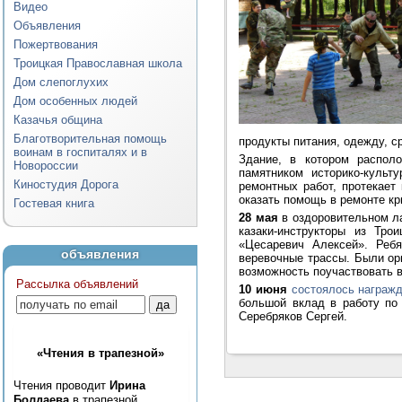
Видео
Объявления
Пожертвования
Троицкая Православная школа
Дом слепоглухих
Дом особенных людей
Казачья община
Благотворительная помощь
продукты питания, одежду, с
воинам в госпиталях и в
Здание, в котором распол
Новороссии
памятником историко-культ
Киностудия Дорога
ремонтных работ, протекает
оказать помощь в ремонте к
Гостевая книга
28 мая
в оздоровительном ла
казаки-инструкторы из Тро
«Цесаревич Алексей». Ребя
объявления
веревочные трассы. Были орг
возможность поучаствовать в
Рассылка объявлений
10 июня
состоялось награж
большой вклад в работу по
Серебряков Сергей.
«Чтения в трапезной»
Чтения проводит
Ирина
Болдаева
в трапезной