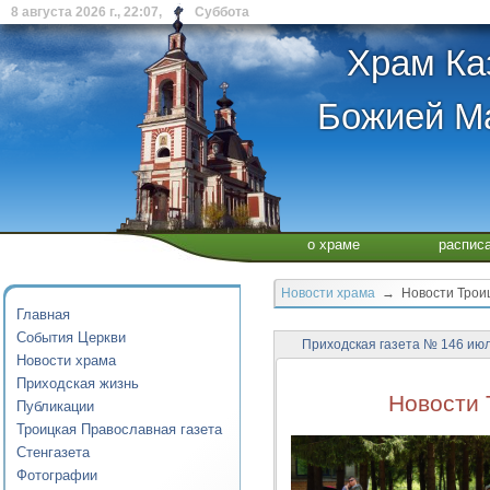
8 августа 2026 г., 22:07, Суббота
Храм Ка
Божией Ма
о храме
распис
Новости храма
→ Новости Троицк
Главная
События Церкви
Приходская газета № 146 июл
Новости храма
Приходская жизнь
Новости 
Публикации
Троицкая Православная газета
Стенгазета
Фотографии