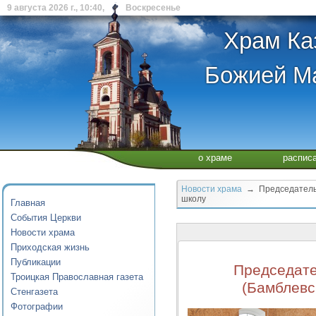
9 августа 2026 г., 10:40, Воскресенье
Храм Ка
Божией Ма
о храме
распис
Новости храма
→ Председатель 
школу
Главная
События Церкви
Новости храма
Приходская жизнь
Публикации
Председате
Троицкая Православная газета
(Бамблевс
Стенгазета
Фотографии