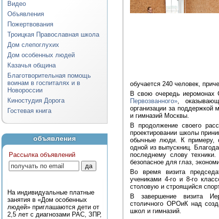
Видео
Объявления
Пожертвования
Троицкая Православная школа
Дом слепоглухих
Дом особенных людей
Казачья община
Благотворительная помощь
воинам в госпиталях и в
обучается 240 человек, прич
Новороссии
В свою очередь иеромонах 
Киностудия Дорога
Первозванного»
, оказывающ
организации за поддержкой 
Гостевая книга
и гимназий Москвы.
В продолжение своего расс
проектировании школы приним
объявления
обычные люди. К примеру, 
одной из выпускниц. Благод
Рассылка объявлений
последнему слову техники.
безопасное для глаз, эконом
Во время визита председ
учениками 4-го и 8-го клас
столовую и строящийся спор
На индивидуальные платные
В завершение визита Ие
занятия в «Дом особенных
столичного ОРОиК над созд
людей» приглашаются дети от
школ и гимназий.
2,5 лет с диагнозами РАС, ЗПР,