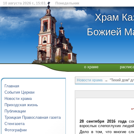
10 августа 2026 г., 15:03, Понедельник
Храм Ка
Божией Ма
о храме
распис
Новости храма
→ "Тихий дом" дл
Главная
События Церкви
Новости храма
Приходская жизнь
Публикации
Троицкая Православная газета
28 сентября 2016 года
сос
Стенгазета
взрослых слепоглухих люде
Фотографии
Дело в том, что многие сл