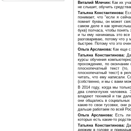
Виталий Млечин:
Как их уча
не слышит, обучить средств
Татьяна Константинова:
Есл
понимает, что "если я сейч
помнит буквы, он может свя
самом деле я как зрячеслыша
букв) полчаса, чтобы понять
и ты ему начинаешь это все
разговариваю, потому что у 
быстрее. Потому что это оче
Ольга Арсланова:
Как еще с
Татьяна Константинова:
Да.
курсы обучения компьютерно
прохождению, по окончании 
плоскопечатный текст (то
плоскопечатный текст) в ре
читать, что ему написали. 
(собственно, и мы с вами мо
В 2014 году, когда мы тольк
два слепоглухих человека. 
владеют техникой и так дал
они общались в социальных 
какие-то свои тусовки, они
дальше работаем по всей Ро
Ольга Арсланова:
Есть ли 
которых есть какие-то родст
Татьяна Константинова:
Да,
держим в голове и прикиды