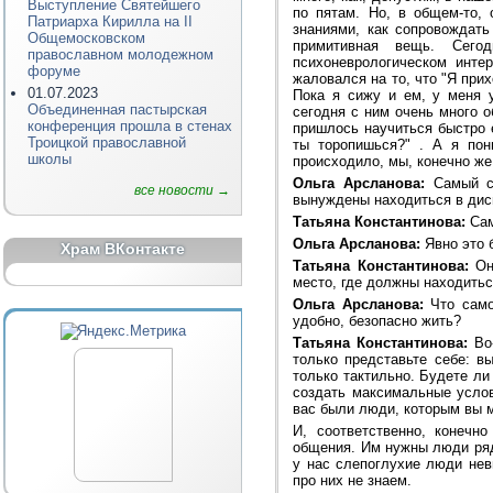
Выступление Святейшего
по пятам. Но, в общем-то,
Патриарха Кирилла на II
знаниями, как сопровождать
Общемосковском
примитивная вещь. Сего
православном молодежном
психоневрологическом инте
форуме
жаловался на то, что "Я прих
01.07.2023
Пока я сижу и ем, у меня у
Объединенная пастырская
сегодня с ним очень много о
конференция прошла в стенах
пришлось научиться быстро е
Троицкой православной
ты торопишься?" . А я пон
школы
происходило, мы, конечно же
Ольга Арсланова:
Самый ст
все новости →
вынуждены находиться в дисп
Татьяна Константинова:
Сам
Ольга Арсланова:
Явно это 
Храм ВКонтакте
Татьяна Константинова:
Оно
место, где должны находитьс
Ольга Арсланова:
Что само
удобно, безопасно жить?
Татьяна Константинова:
Во-
только представьте себе: 
только тактильно. Будете ли
создать максимальные услов
вас были люди, которым вы 
И, соответственно, конечн
общения. Им нужны люди ря
у нас слепоглухие люди нев
про них не знаем.