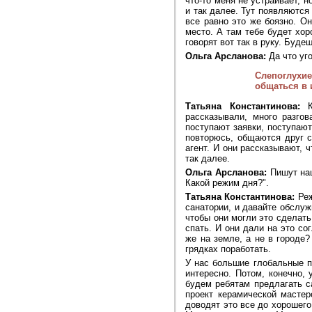
что-то меня не устраивает, н
и так далее. Тут появляются
все равно это же боязно. О
место. А там тебе будет хор
говорят вот так в руку. Буде
Ольга Арсланова:
Да что уг
Слепоглухие
общаться в 
Татьяна Константинова:
Ку
рассказывали, много разго
поступают заявки, поступают
повторюсь, общаются друг с
агент. И они рассказывают, 
так далее.
Ольга Арсланова:
Пишут наш
Какой режим дня?".
Татьяна Константинова:
Реж
санатории, и давайте обслуж
чтобы они могли это сделать
спать. И они дали на это со
же на земле, а не в городе?
грядках поработать.
У нас большие глобальные п
интересно. Потом, конечно,
будем ребятам предлагать с
проект керамической мастер
доводят это все до хорошего