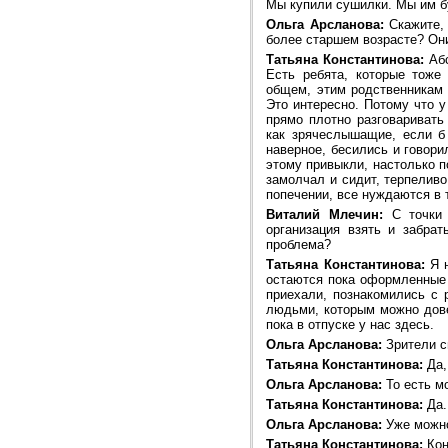
Мы купили сушилки. Мы им б
Ольга Арсланова:
Скажите, 
более старшем возрасте? Они
Татьяна Константинова:
Абс
Есть ребята, которые тоже
общем, этим родственникам 
Это интересно. Потому что у
прямо плотно разговариват
как зрячеслышащие, если б 
наверное, бесились и говорил
этому привыкли, настолько п
замолчал и сидит, терпеливо
попечении, все нуждаются в 
Виталий Млечин:
С точки 
организация взять и забрат
проблема?
Татьяна Константинова:
Я н
остаются пока оформленные 
приехали, познакомились с 
людьми, которым можно дове
пока в отпуске у нас здесь.
Ольга Арсланова:
Зрители с
Татьяна Константинова:
Да,
Ольга Арсланова:
То есть мо
Татьяна Константинова:
Да.
Ольга Арсланова:
Уже можн
Татьяна Константинова:
Кон