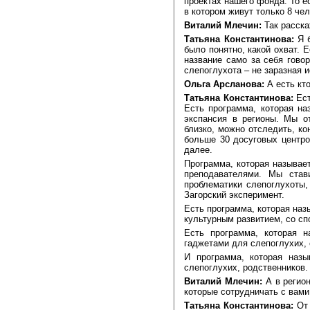
проектах нашего фонда. То ес
в котором живут только 8 чел
Виталий Млечин:
Так расска
Татьяна Константинова:
Я б
было понятно, какой охват. 
название само за себя гово
слепоглухота – не заразная 
Ольга Арсланова:
А есть кто
Татьяна Константинова:
Ест
Есть программа, которая на
экспансия в регионы. Мы о
близко, можно отследить, ко
больше 30 досуговых центро
далее.
Программа, которая называет
преподавателями. Мы став
проблематики слепоглухоты,
Загорский эксперимент.
Есть программа, которая наз
культурным развитием, со сп
Есть программа, которая н
гаджетами для слепоглухих, 
И программа, которая наз
слепоглухих, родственников.
Виталий Млечин:
А в регион
которые сотрудничать с вами
Татьяна Константинова:
От 