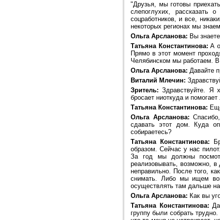
"Друзья, мы готовы приехат
слепоглухих, рассказать о
соцработников, и все, никаки
некоторых регионах мы знаем
Ольга Арсланова:
Вы знаете,
Татьяна Константинова:
А о
Прямо в этот момент проход
Челябинском мы работаем. В 
Ольга Арсланова:
Давайте п
Виталий Млечин:
Здравствуй
Зритель:
Здравствуйте. Я х
бросает ниоткуда и помогает
Татьяна Константинова:
Еще
Ольга Арсланова:
Спасибо,
сдавать этот дом. Куда оп
собираетесь?
Татьяна Константинова:
Бр
образом. Сейчас у нас пилот
За год мы должны посмотр
реализовывать, возможно, в 
неправильно. После того, ка
снимать. Либо мы ищем воз
осуществлять там дальше на
Ольга Арсланова:
Как вы уг
Татьяна Константинова:
Да.
группу были собрать трудно.