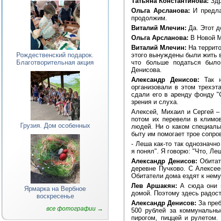
Татьяна Константинова:
Здр
Ольга Арсланова:
И предла
продолжим.
Виталий Млечин:
Да. Этот 
Ольга Арсланова:
В Новой М
Виталий Млечин:
На террито
этого вынуждены были жить в
Рождественский подарок.
что больше податься было
Благотворительная акция
Денисова.
Александр Денисов:
Так н
организовали в этом трехэт
сдали его в аренду фонду "
зрения и слуха.
Алексей, Михаил и Сергей –
потом их перевели в климов
Грузия. Дом особенных
людей. Ни о каком специаль
быту им помогает трое сопр
- Леша как-то так однозначно
я понял". Я говорю: "Что, Ле
Александр Денисов:
Обитат
деревне Пучково. С Алексее
Обитатели дома ездят к нему
Лев Аршакян:
А сюда они в
Ярмарка на Вербное
домой. Поэтому здесь радост
воскресенье
Александр Денисов:
За преб
все фотографии →
500 рублей за коммунальны
пирогом, пиццей и рулетом.