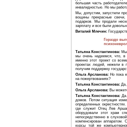
б
о
льшая часть работодателе
инвалидностью. Но мы работа
Мы, допустим, запустили про
вощины прекрасные свечи,
подарков. Мы продали неск
зарплату и все были довольн
Виталий Млечин:
Государств
Гораздо выг
психоневрол
Татьяна Константинова:
Мы 
мы очень надеемся, что, в
именно этот проект со всем
проектах людей, нежели в 
получим поддержку государст
Ольга Арсланова:
Но пока е
на пожертвованиях?
Татьяна Константинова:
Да,
Ольга Арсланова:
Вы можете
Татьяна Константинова:
Да.
домов. Потом ситуация изме
определенных окрестностях.
где служит Отец Лев Арша
оборудовали этот храм спе
непосредственно в слуховой
компенсирован аппаратом. 
курсы той же компьютерно