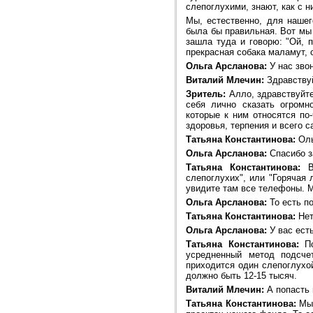
слепоглухими, знают, как с н
Мы, естественно, для нашег
была бы правильная. Вот мы 
зашла туда и говорю: "Ой, п
прекрасная собака маламут, 
Ольга Арсланова:
У нас звон
Виталий Млечин:
Здравствуй
Зритель:
Алло, здравствуйте
себя лично сказать огромн
которые к ним относятся по
здоровья, терпения и всего с
Татьяна Константинова:
Оль
Ольга Арсланова:
Спасибо з
Татьяна Константинова:
Во
слепоглухих", или "Горячая 
увидите там все телефоны. 
Ольга Арсланова:
То есть п
Татьяна Константинова:
Нет
Ольга Арсланова:
У вас ест
Татьяна Константинова:
По
усредненный метод подсче
приходится один слепоглухо
должно быть 12-15 тысяч.
Виталий Млечин:
А попасть 
Татьяна Константинова:
Мы 