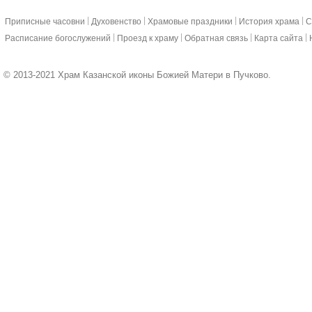
|
|
|
|
Приписные часовни
Духовенство
Храмовые праздники
История храма
С
|
|
|
|
Расписание богослужений
Проезд к храму
Обратная связь
Карта сайта
© 2013-2021 Храм Казанской иконы Божией Матери в Пучково.