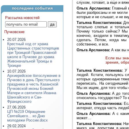
слухом, готовит, а еще и вяж
последние события
Ольга Арсланова:
Главный в
были разбросаны и не могли
которые и не слышат, и не ви
Рассылка новостей
Татьяна Константинова:
Для
тотально слепые и тоталь
Почему только сейчас? Мы 
Пучковские
конечно, входили в тематик
20.07.2026
сделать. Потом, когда мы 
Крестный ход от храма
собственно, и все.
Царственных страстотерпцев
Ольга Арсланова:
А как вы 
при Троицкой Православной
школе в Пучкове до храма
Если вы зна
Живоначальной Троицы в
зрения, обр
Троицке
Татьяна Константинова:
У 
10.07.2026
людей. Кстати, пользуясь с
Архиерейское богослужение в
которых одновременные тяжел
Пучково в день Престольного
переписать. На сегодняшний
праздника в честь Казанской
Мы их ищем, для того чтобы 
Пучковской иконы Божией
Матери и святителя Иоанна
Ольга Арсланова:
А до того
Шанхайского и Сан-
относилось государство? То 
Францисского
Татьяна Константинова:
Есл
27.06.2026
интернат, откуда часть людей
ЦП №219 Обращение
Ольга Арсланова:
А с каким
Святейшего... ко Дню
может…
молодежи России.docx
Татьяна Константинова:
Нач
29.02.2024
много, как, допустим, в наш