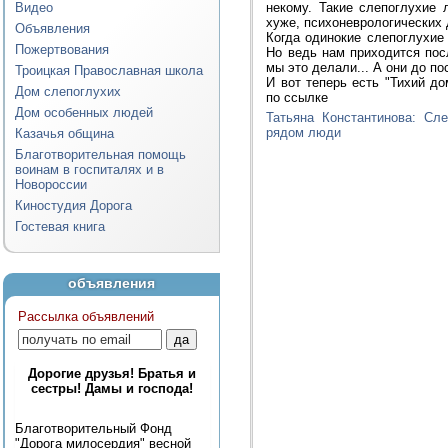
Видео
некому. Такие слепоглухие
хуже, психоневрологических 
Объявления
Когда одинокие слепоглухие
Пожертвования
Но ведь нам приходится пос
мы это делали... А они до п
Троицкая Православная школа
И вот теперь есть "Тихий д
Дом слепоглухих
по ссылке
Дом особенных людей
Татьяна Константинова: Сл
рядом люди
Казачья община
Благотворительная помощь
воинам в госпиталях и в
Новороссии
Киностудия Дорога
Гостевая книга
объявления
Рассылка объявлений
Дорогие друзья! Братья и
сестры! Дамы и господа!
Благотворительный Фонд
"Дорога милосердия" весной